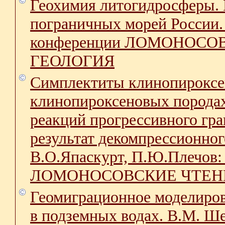
Геохимия литогидросферы. 
пограничных морей России.
конференции ЛОМОНОСОВС
ГЕОЛОГИЯ
Симплектиты клинопироксена
клинопироксеновых породах
реакций прогрессивного гр
результат декомпрессионно
В.О.Япаскурт, П.Ю.Плечов:
ЛОМОНОСОВСКИЕ ЧТЕНИЯ 
Геомиграционное моделиров
в подземных водах. В.М. Ше