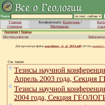
Поиск
Главная
Конференции:
Календарь
/
Ката
страница
Материалы
ссыл
Геология
|
Тезисы
Обсудить в форуме
Найти выде
Для просмотра файла
zagrtdenov_et_al_2014.pdf
нажмите 
(184 Kb)
См. также
Тезисы научной конфер
Апрель 2003 года, Секция
Тезисы научной конфер
2004 года, Секция ГЕОЛО