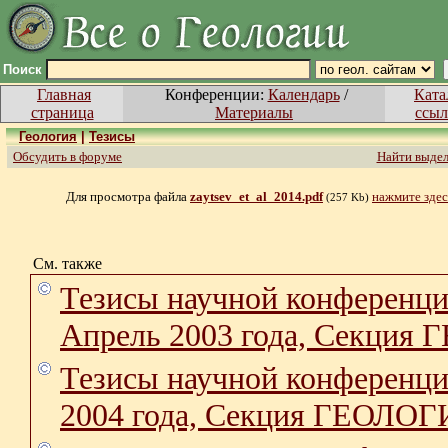
Поиск
Главная
Конференции:
Календарь
/
Ката
страница
Материалы
ссыл
Геология
|
Тезисы
Обсудить в форуме
Найти выде
Для просмотра файла
zaytsev_et_al_2014.pdf
нажмите здес
(257 Kb)
См. также
Тезисы научной конфер
Апрель 2003 года, Секция
Тезисы научной конфер
2004 года, Секция ГЕОЛО