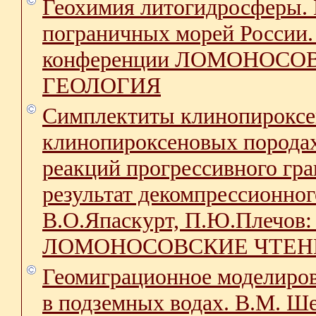
Геохимия литогидросферы. 
пограничных морей России.
конференции ЛОМОНОСОВС
ГЕОЛОГИЯ
Симплектиты клинопироксена
клинопироксеновых породах
реакций прогрессивного гр
результат декомпрессионно
В.О.Япаскурт, П.Ю.Плечов:
ЛОМОНОСОВСКИЕ ЧТЕНИЯ 
Геомиграционное моделиров
в подземных водах. В.М. Ше