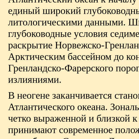
единый широкий глубоководны
литологическими данными. Ш
глубоководные условия седиме
раскрытие Норвежско-Гренланд
Арктическим бассейном до кон
Гренландско-Фарерского поро
излияниями.
В неогене заканчивается стан
Атлантического океана. Зонал
четко выраженной и близкой 
принимают современное полож