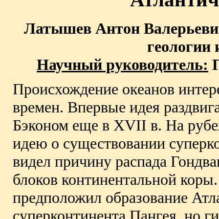
Латышев Антон Валерьевич
геологии 
Научный руководитель:
П
Происхождение океанов интер
времен. Впервые идея раздвиг
Бэконом еще в XVII в. На руб
идею о существовании суперк
видел причину распада Гондв
блоков континентальной коры. 
предположил образование Атла
суперконтинента Пангея, но г