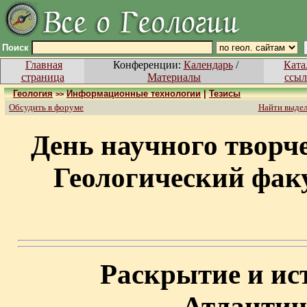
Поиск
Главная
Конференции:
Календарь
/
Ката
страница
Материалы
ссыл
Геология
Информационные технологии
|
Тезисы
>>
Обсудить в форуме
Найти выде
День научного творче
Геологический факу
Раскрытие и ис
Атлантич