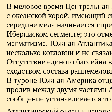
В меловое время Центральная 
с океанской корой, имеющий с
середине мела начинается спр
Иберийском сегменте; это отм
магматизма. Южная Атлантика 
несколько котловин и не связа
Отсутствие единого бассейна
сходством состава раннемел
В туроне Южная Америка отде
пролив между двумя частями А
сообщение устанавливается то
Атлантический океан к началу