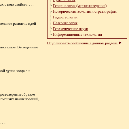
с нею свойств. . . .
Геокриология (мерзлотоведение)
Историческая геология и стратиграфия
Гидрогеология
Палеонтология
тельное развитие идей
Геохимические науки
Информационные технологии
Опубликовать сообщение в данном разделе
кристаллов. Выведенные
кой души, когда он
 достоверным образом
немецких наименований,
 . .