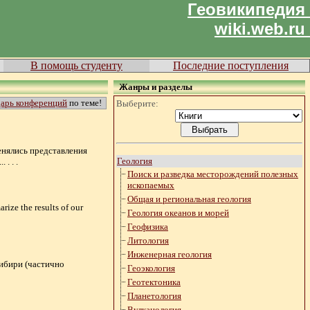
Геовикипедия
wiki.web.ru
В помощь студенту
Последние поступления
Жанры и разделы
дарь конференций
по теме!
Выберите:
менялись представления
Геология
. . .
Поиск и разведка месторождений полезных
ископаемых
Общая и региональная геология
rize the results of our
Геология океанов и морей
Геофизика
Литология
Инженерная геология
ибири (частично
Геоэкология
Геотектоника
Планетология
Вулканология