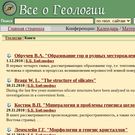
Поиск
Главная страница
Конференции:
Календарь
/
Матер
Геология
|
Книги
Обручев В.А. "Образование гор и рудных месторожде
1.12.2010 |
Б.Б. Библиофил
В первых четырех главах, рассматривающих образование гор, т.е. тектоник
человека о причинах и процессах возникновения неровностей земной поверх
Bragg W. L. "The structure of silicates"
30.11.2010 |
Б.Б. Библиофил
During the last few years numerous silicate structures have been analysed in ou
investigations in a convenient form. . . .
Костюк В.П. "Минералогия и проблемы генезиса щел
29.11.2010 |
Б.Б. Библиофил
В книге рассматриваются происхождение, распространенность, а также 
Востока страны). . . .
Леммлейн Г.Г. "Морфология и генезис кристаллов"
26.11.2010 |
Б.Б. Библиофил