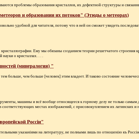
ваются проблемы образования кристаллов, их дефектной структуры и связанных 
етеоров и образовании их потоков" (Этюды о метеорах)
овольно удобной для читателя, потому что в ней он сможет увидеть последова
й кристаллографии. Ему мы обязаны созданием теории решетчатого строения 
ауки о кристаллах. . . .
ностей (минералогия) "
тем больше, чем больше [человек] этим владеет. И таково состояние человечес
нструменты, машины и всё вообще относящееся к горному делу не только самым
 в соответствующих местах изображений, с присовокуплением их латинских и 
вропейской Россiи"
тельными указанiями на литературу, не полными лишь по отношенiю къ Россiи. .