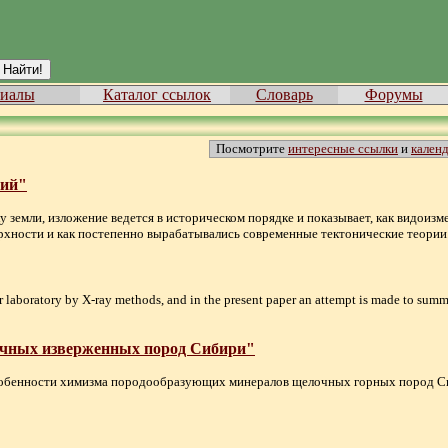
иалы
Каталог ссылок
Словарь
Форумы
Посмотрите
интересные ссылки
и
кален
ний"
у земли, изложение ведется в историческом порядке и показывает, как видоиз
ности и как постепенно вырабатывались современные тектонические теории... 
r laboratory by X-ray methods, and in the present paper an attempt is made to summa
очных изверженных пород Сибири"
особенности химизма породообразующих минералов щелочных горных пород С