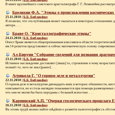
В книге крупнейшего советского кристаллографа Г. Г. Леммлейна рассматри
Бредихин Ф.А. "Этюды о происхождении космических м
25.11.2010 |
Б.Б. Библиофил
Я полагаю, что эта публикация может оказаться в некоторых отношениях д
автора. . . .
Браве О. "Кристаллографические этюды"
24.11.2010 |
Б.Б. Библиофил
Огюст Браве является общепризнанным классиком в области теоретическо
им 14 решеток представляют и сейчас математическую основу современной н
Ал-Бируни "Собрание сведений для познания драгоцен
23.11.2010 |
Б.Б. Библиофил
Истинное наслаждение доставляет [лишь] то, стремление к чему возрастает 
познаёт то, чего не знал [ранее]. . . .
Агрикола Г. "О горном деле и металлургии"
22.11.2010 |
Б.Б. Библиофил
О горном деле и металлургии двенадцать книг, в которых обязанности, и
описывается, но и столь наглядно показывается при помощи размещенных
что они не могли бы быть переданы с большей ясностью. . . .
Карпинский А.П. "Очерки геологическаго прошлаго Е
16.11.2010 |
Б.Б. Библиофил
Въ этомъ трудѣ можно найти свѣдѣнiя о развитiи палеогеографiи съ обстоя