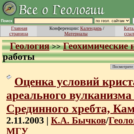
Поиск
Главная
Конференции:
Календарь
/
Ката
страница
Материалы
ссыл
Геология
Геохимические 
>>
работы
Посмотрите
Оценка условий крис
ареального вулканизма 
Срединного хребта, Ка
2.11.2003 |
К.А. Бычков
/
Геоло
МГУ