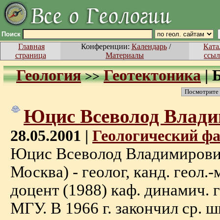
Поиск
Главная
Конференции:
Календарь
/
Ката
страница
Материалы
ссыл
Геология
Геотектоника
|
>>
Посмотрите
Юцис Всеволод Влад
28.05.2001 |
Геологический ф
Юцис Всеволод Владимирович 
Москва) - геолог, канд. геол.-
доцент (1988) каф. динамич. г
МГУ. В 1966 г. закончил ср. 