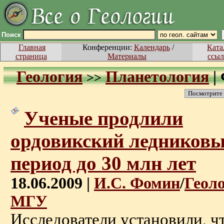
Поиск
Главная
Конференции:
Календарь
/
Ката
страница
Материалы
ссыл
Геология
Планетология
|
>>
Посмотрите
Ученые продлили
ордовикский ледников
период до 30 млн лет
18.06.2009 |
И.С. Фомин
/
Геол
МГУ
Исследователи установили, ч