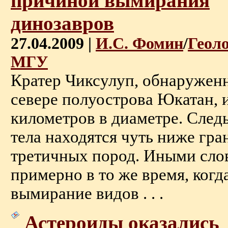
причиной вымирания
динозавров
27.04.2009 |
И.С. Фомин
/
Геол
МГУ
Кратер Чиксулуп, обнаруженн
севере полуострова Юкатан, 
километров в диаметре. След
тела находятся чуть ниже гр
третичных пород. Иными слов
примерно в то же время, когд
вымирание видов . . .
Астероиды оказались