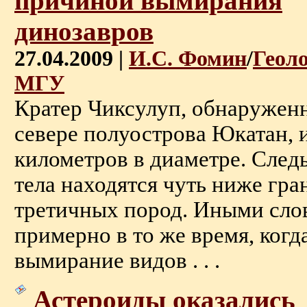
причиной вымирания
динозавров
27.04.2009 |
И.С. Фомин
/
Геол
МГУ
Кратер Чиксулуп, обнаруженн
севере полуострова Юкатан, 
километров в диаметре. След
тела находятся чуть ниже гр
третичных пород. Иными слов
примерно в то же время, когд
вымирание видов . . .
Астероиды оказались