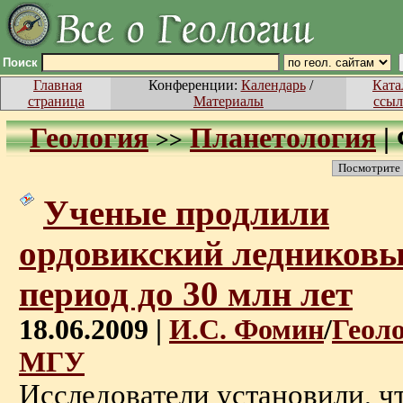
Поиск
Главная
Конференции:
Календарь
/
Ката
страница
Материалы
ссыл
Геология
Планетология
|
>>
Посмотрите
Ученые продлили
ордовикский ледников
период до 30 млн лет
18.06.2009 |
И.С. Фомин
/
Геол
МГУ
Исследователи установили, ч