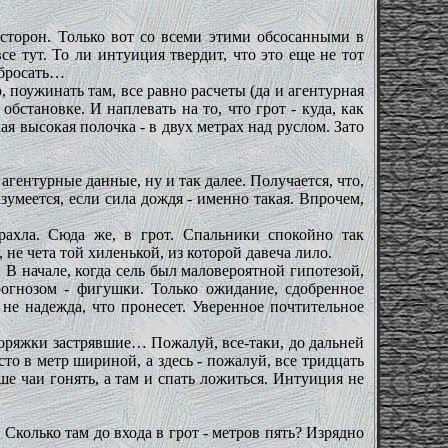
 сторон. Только вот со всеми этими обсосанными в
е тут. То ли интуиция твердит, что это еще не тот
 бросать…
 поужинать там, все равно расчеты (да и агентурная
бстановке. И наплевать на то, что грот - куда, как
ая высокая полочка - в двух метрах над руслом. Зато
 агентурные данные, ну и так далее. Получается, что,
умеется, если сила дождя - именно такая. Впрочем,
рахла. Сюда же, в грот. Спальники спокойно так
 не чета той хиленькой, из которой давеча лило.
 В начале, когда сель был маловероятной гипотезой,
рогнозом - фигушки. Только ожидание, сдобренное
не надежда, что пронесет. Уверенное почтительное
 Коряжки застрявшие… Пожалуй, все-таки, до дальней
о в метр шириной, а здесь - пожалуй, все тридцать
ше чаи гонять, а там и спать ложиться. Интуиция не
Сколько там до входа в грот - метров пять? Изрядно