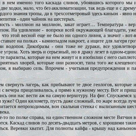
в нем именно того каскада сливов, убоявшись которого мы и
две ходки, мало, что без акклиматизации, так ведь еще и с дрему
ердого знания тропы, да в трехсотметровый здесь каньон - явно н
чаепития - один чайник на шестерых.
мость - миллион на миллион, закат играет… Температура - вер
епом. На удивление -
вопреки всей окружающей благодати, уже
 что этой весной еще не было ни одного ливня, а значит - вот-во
 не ставьте на полках - камнепадом накроет, а ищите для лагеря г
зи водопоя. Дикобразы - они тоже не дураки, все удовлетв
 угроза. Хоть зверь и серьезный, но в драку лезет в одном-един
- те паразиты, которые на нем живут и в изобилии с него сыплю
иятных хворей, которые они разносят, типа того же клещевого
ом, я выбираю сель. Впрочем - учитывая предупреждения и п
м свернуть лагерь, как прибывают те двое геологов, которые и
ы с вечера прицеливались, а прямо к нужному месту. Вот и приш
лись они нас вести аж на самую верхотуру. На фиг. Спускаемся
мы хуже? Один километр, пусть даже сложный, по жаре всегда лу
читается непроходимым, вон скальная стенка с вылизанным шес
века.
е-то по полке справа, на единственном сложном месте Вятчин ве
ются. Каскад сливов по десять-двадцать метров, с хорошими так
ться. Веревки хватит. Для полноты кайфа - крышу над каньоно