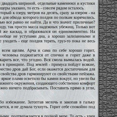
ров двадцать шириной, отдельные каменюки и кустики
щеры указано, то есть - совсем рядом осталось.
орый к озеру, метров на десять, сразу за озером - на
и для обхода которого полдня по полкам корячились.
чью все равно не найти. Да и что значит приличные?
виду, так просто масса надежных убежищ. Только вот
ой же каскад, и образовался он единомоментно. На
вообще не уступами дна, а хорошо зализанными и
уходить - еще полдня терять, груз-то пока не весь
 всем щелям. Арча и сама по себе хорошо горит,
 человека поджигается от спички и горит даже в
жарить все, что угодно. Вся смола вымылась водой.
а в принципе. Под землей - примуса пойдут всякие,
чество дров дай Бог, если окажется достаточным для
и свойства дров гармонируют со свойствами пейзажа.
 яркое пламя осветило бы камни вокруг, но увело бы
лижнего окружения, создающего собственно комфорт
нужно ничего подбрасывать. Поставить прямо в угли,
 Во избежание. Затоптав мелочь и закопав в гальку
ется, и не думала тухнуть. Горит себе спокойно под
ыми, подтверждается в полной мере. То есть - хрен