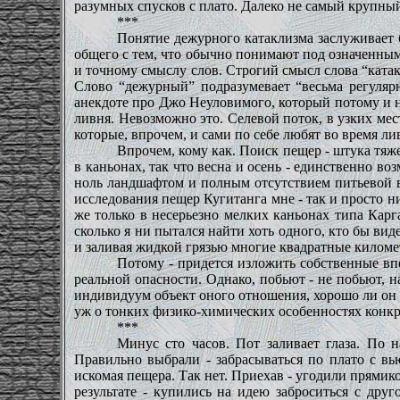
разумных спусков с плато. Далеко не самый крупный
***
Понятие дежурного катаклизма заслуживает б
общего с тем, что обычно понимают под означенным 
и точному смыслу слов. Строгий смысл слова “ката
Слово “дежурный” подразумевает “весьма регулярн
анекдоте про Джо Неуловимого, который потому и н
ливня. Невозможно это. Селевой поток, в узких ме
которые, впрочем, и сами по себе любят во время л
Впрочем, кому как. Поиск пещер - штука тяж
в каньонах, так что весна и осень - единственно 
ноль ландшафтом и полным отсутствием питьевой во
исследования пещер Кугитанга мне - так и просто н
же только в несерьезно мелких каньонах типа Карг
сколько я ни пытался найти хоть одного, кто бы вид
и заливая жидкой грязью многие квадратные киломе
Потому - придется изложить собственные впе
реальной опасности. Однако, побьют - не побьют, н
индивидуум объект оного отношения, хорошо ли он е
уж о тонких физико-химических особенностях конкр
***
Минус сто часов. Пот заливает глаза. По 
Правильно выбрали - забрасываться по плато с вь
искомая пещера. Так нет. Приехав - угодили прямик
результате - купились на идею заброситься с дру