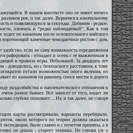
 кажущийся. В нашем контексте оно не имеет ничего
разливов рек, и так далее. Вернемся к изначальному
ость и появляющуюся за секунды. Добавим - редкое.
ности, означать и “редко наблюдаемый”. Как в том
е ходит по каньонам после основательного майского
 и ворочающий каменные чемоданчики ростом с дом,
ют удобство, если не саму возможность передвижения
тографировать - отпадает и осень с ее выжженным в
одящий в правила игры. Небольшой. За двадцать лет
 - доводилось, но с безопасного расстояния, к тому
ногократно пугали возможностью оного явления, но
тывает из каньонов на равнину, снося мосты и дороги
анду раздолбайства и наплевательского отношения к
очень разное бывает. Все зависит от того, видит ли
олько глубоко понимает… Ну, и так далее, не говоря
ездом карты рассматривали, варианты перебирали.
риток, около которого по теории должна оказаться
й экспедиции, были славно и с почетом приняты, а в
точки не дошла - стареет техника. Не говоря уж о