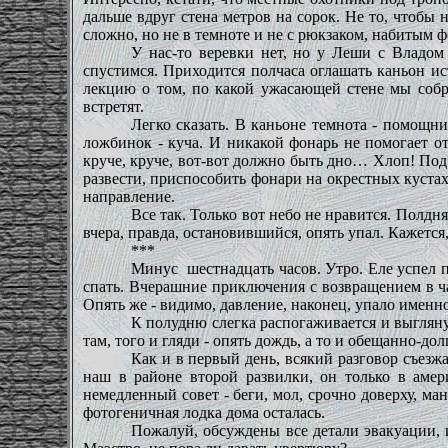
дальше вдруг стена метров на сорок. Не то, чтобы 
сложно, но не в темноте и не с рюкзаком, набитым ф
У нас-то веревки нет, но у Леши с Владом 
спустимся. Приходится полчаса оглашать каньон и
лекцию о том, по какой ужасающей стене мы собра
встретят.
Легко сказать. В каньоне темнота - помощни
ложбинок - куча. И никакой фонарь не помогает от
круче, круче, вот-вот должно быть дно… Хлоп! Под 
развести, приспособить фонари на окрестных кустах,
направление.
Все так. Только вот небо не нравится. Полдня
вчера, правда, остановившийся, опять упал. Кажется,
***
Минус
шестнадцать часов. Утро. Еле успел 
спать. Вчерашние приключения с возвращением в ч
Опять же - видимо, давление, наконец, упало именно
К полудню слегка распогаживается и выглянув
там, того и гляди - опять дождь, а то и обещанно-д
Как и в первый день, всякий разговор съезжа
наш в районе второй развилки, он только в амер
немедленный совет - беги, мол, срочно доверху, ма
фотогеничная лодка дома осталась.
Пожалуй, обсуждены все детали эвакуации, и