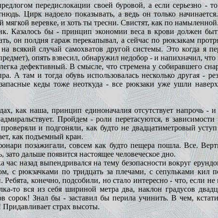
предлогом передислокации своей буровой, а если серьезно - 
отнюдь. Цирк надоело показывать, а ведь он только начинаетс
мягкой веревке, и хоть ты тресни. Свистят, как по намыленной
к. Казалось бы - принцип экономии веса в крови должен быть
рать, он полдня гараж перекапывал, а сейчас по рюкзакам протря
на всякий случай самохватов другой системы. Это когда я пе
едмет), опять взвесил, обнаружил недобор - и напихначил, что 
слегка дефективный. В смысле, что стремена у собиравшего сн
ра. А там и тогда обувь использовалась несколько другая - р
запасные кеды тоже неоткуда - все рюкзаки уже ушли наверх,
дах, как наша, принцип единоначалия отсутствует напрочь - и 
адмиральствует. Пройдем - роли перетасуются, в зависимости 
 проверяли и подгоняли, как будто не двадцатиметровый уступ
ает, как подъемный кран.
онари позажигали, совсем как будто пещера пошла. Все. Верт
ть, зато дальше появится настоящее человеческое дно.
час назад выпендривался на тему безопасности вокруг ерундов
ом, с рюкзачками по тридцать за плечами, с сепульками кил 
. Ребята, конечно, подсобили, но стало интересно - что, если н
олка-то вся из себя шириной метра два, наклон градусов двад
ов сорок! Знал бы - заставил бы перила учинить. В чем, кстат
о! Придавливает страх высоты.