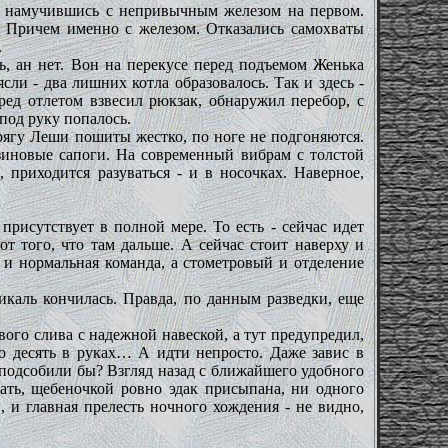
то намучившись с непривычным железом на первом.
я. Причем именно с железом. Отказались самохваты
.
, ан нет. Вон на перекусе перед подъемом Женька
сли - два лишних котла образовалось. Так и здесь -
ред отлетом взвесил рюкзак, обнаружил перебор, с
под руку попалось.
арягу Леши пошиты жестко, по ноге не подгоняются.
езиновые сапоги. На современный вибрам с толстой
 приходится разуваться - и в носочках. Наверное,
присутствует в полной мере. То есть - сейчас идет
от того, что там дальше. А сейчас стоит наверху и
 и нормальная команда, а стометровый и отделение
икаль кончилась. Правда, по данным разведки, еще
ого слива с надежной навеской, а тут предупредил,
по десять в руках… А идти непросто. Даже завис в
е подсобили бы? Взгляд назад с ближайшего удобного
цать, щебеночкой ровно эдак присыпана, ни одного
и, и главная прелесть ночного хождения - не видно,