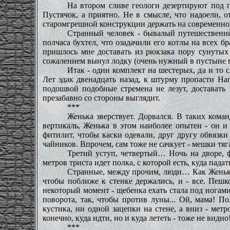
На втором сливе геологи дезертируют под 
Пустячок, а приятно. Не в смысле, что надоели, 
старомгрешной конструкции держать на современной 
Странный человек - бывалый путешественни
полчаса бухтел, что озадачили его котлы на всех б
пришлось мне доставать из рюкзака пору сунутых 
сожалением вынул лодку (очень нужный в пустыне пр
Итак - один комплект на шестерых, да и то 
Лет эдак двенадцать назад, к штурму пропасти Нап
подошвой подобные стремена не лезут, доставать 
презабавно со стороны выглядит.
***
Женька зверствует. Дорвался. В таких коман
вертикаль, Женька в этом наиболее опытен - он и 
фитилит, чтобы каски одевали, друг другу обвязки
чайников. Впрочем, сам тоже не сачкует - мешки тяг
Третий уступ, четвертый… Ночь на дворе, ф
метров триста идет полка, с которой есть, куда пада
Странные, между прочим, люди… Как Женька 
чтобы поближе к стенке держались, и - все. Пешк
некоторый момент - щебенка ехать стала под ногами
поворота, так, чтобы против луны... Ой, мама! П
кустика, ни одной зацепки на стене, а вниз - метр
конечно, куда идти, но и куда лететь - тоже не видн
***