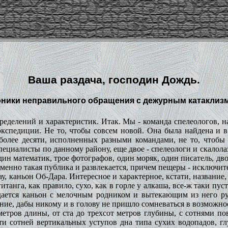
Ваша раздача, господин Дождь.
оники неправильного обращения с дежурным катаклиз
пределений и характеристик. Итак. Мы - команда спелеологов,
экспедиции. Не то, чтобы совсем новой. Она была найдена и в
олее десяти, исполненных разными командами, не то, чтобы 
специалисты по данному району, еще двое - спелеологи и скалол
один математик, трое фотографов, один моряк, один писатель, дв
менно такая публика и развлекается, причем пещеры - исключите
у, каньон Об-Дара. Интересное и характерное, кстати, название,
итанга, как правило, сухо, как в горле у алкаша, все-ж таки пу
адается каньон с мелочным родником и вытекающим из него ру
вание, дабы никому и в голову не пришло сомневаться в возможн
метров длины, от ста до трехсот метров глубины, с сотнями п
и сотней вертикальных уступов дна типа сухих водопадов, гл