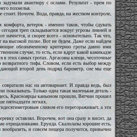
 задумали авантюру с ослами. Результат - прем по
чего похмелья.
е стоит. Ночуем. Вода, правда, на жестком контроле,
х комфорта, ветерок - именно таков, чтобы сдувать
 сегодня треп складывается вокруг угрозы ливней и
т начнется, и скорее всего - основательно. Так что,
рот на высокой полке. Вот не будем. Даже если найдем
оряющие обозначенному критерию гроты давно ими
ственном случае, то есть, если вдруг какой камикадзе
тся в этих самых гротах. Аргасовы клещи, чесоточные
 возвратного тифа. Словом, если есть выбор между
адающий второй день подряд барометр, сие мы еще
 совратили нас на автовариант. И правда ведь, был
ли показывать. Только одна такая маленькая деталь -
 здесь, Красноярцы каньоном прошли, Вятчин прошел
чше пятнадцати легких.
тидесятиметровым сливом его перегораживает, а эти
ревку оставлял. Впрочем, вот она сразу и висит, да
ими отрицаловками. Ерунда. Скалолазы хорошие есть,
м вообразить, и совсем пещера получится, привычно