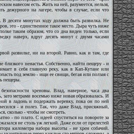
ским навесом есть. Жить на ней, разумеется, нельзя,
ть дежурного на лагере, чтобы в случае, если что
о. В десяти минутах ходу должна быть развилка. Не
тров, это - единственное такое место. Дыра чуть ниже
лке таким образом, что со дна виден только, если
ведку наверх, вдруг десять минут с двумя часами
вой развилке, ни на второй. Равно, как и там, где
е близкого ненастья. Собственно, найти пещеру - и
мает в себя главную реку, как в Кап-Кутане или
пасть под землю - ищи ее свищи, бегая или ползая с
ль пещеры.
безопасности хреновы. Влад, наверное, часа два
сь, зато метрами восемью ниже новая образовалась. И
ной в ладонь и подержать веревку, пока он по ней
весился - и полез. Так, что даже Влад, присяжный,
я, сколько - чтобы не смотреть.
атно - по плато. С идеей спуститься на повороте за
 оказался не столь уж легкий. Даже если от прелестей
тора километра набора высоты - не хрен собачий.
ры указательные через каждые сто метров сложены, а