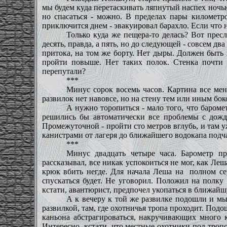
мы будем куда перетаскивать ляпнутый наспех ночью 
но спасаться - можно. В пределах пары километро
приключится днем - эвакуировал барахло. Если что 
Только куда же пещера-то делась? Вот пресл
десять, правда, а пять, но до следующей - совсем дв
притока, на том же борту. Нет дыры. Должен быть 
пройти повыше. Нет таких полок. Стенка почти п
перепутали?
***
Минус сорок восемь часов. Картина все мене
развилок нет навовсе, но на стену тем или иным бок
А нужно торопиться - мало того, что бароме
решились бы автоматически все проблемы с дожд
Промежуточной - пройти сто метров вглубь, и там у
канистрами от лагеря до ближайшего водокапа подч
***
Минус двадцать четыре часа. Барометр пр
рассказывал, все никак успокоиться не мог, как Леш
крюк вбить негде. Для начала Леша на
полном се
спускаться будет. Не уговорил. Положил на полку 
кстати, авантюрист, предпочел укопаться в ближайшу
А к вечеру к той же развилке подошли и мы 
развилкой, там, где охотничья тропа проходит. Подош
каньона абстрагироваться, накручивающих много 
Интересно, кстати, что местные охотники под тропо