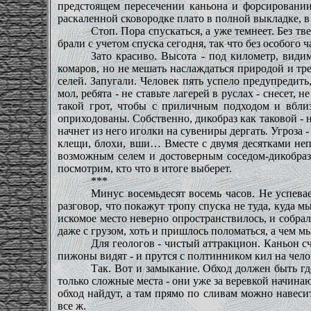
предстоящем пересечении каньона и форсировании 
раскаленной сковородке плато в полной выкладке, в 
Стоп. Пора спускаться, а уже темнеет. Без тв
брали с учетом спуска сегодня, так что без особого 
Зато красиво. Высота - под километр, види
комаров, но не мешать наслаждаться природой и тр
селей. Запугали. Человек пять успело предупредить,
мол, ребята - не ставьте лагерей в руслах - снесет,
такой грот, чтобы с приличным подходом и вбли
оприходованы. Собственно, дикобраз как таковой - не
начнет из него иголки на сувениры дергать. Угроза 
клещи, блохи, вши… Вместе с двумя десятками непр
возможным селем и достоверным соседом-дикобраз
посмотрим, кто что в итоге выберет.
***
Минус восемьдесят восемь часов. Не успевае
разговор, что покажут тропу спуска не туда, куда м
искомое место неверно опространствилось, и собра
даже с грузом, хоть и пришлось поломаться, а чем 
Для геологов - чистый аттракцион. Каньон с
пижоны видят - и прутся с полтинником кил на чело
Так. Вот и замыкание. Обход должен быть гд
только сложные места - они уже за веревкой начина
обход найдут, а там прямо по сливам можно навеси
все ж.