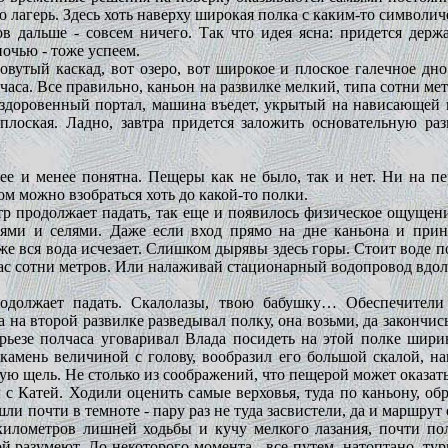
лагерь. Здесь хоть наверху широкая полка с каким-то символиче
в дальше - совсем ничего. Так что идея ясна: придется держа
ночью - тоже успеем.
овутый каскад, вот озеро, вот широкое и плоское галечное дн
а часа. Все правильно, каньон на развилке мелкий, типа сотни ме
здоровенный портал, машина въедет, укрытый на нависающей по
лоская. Ладно, завтра придется заложить основательную раз
е и менее понятна. Пещеры как не было, так и нет. Ни на пер
ом можно взобраться хоть до какой-то полки.
тр продолжает падать, так еще и появилось физическое ощущени
ями и селями. Даже если вход прямо на дне каньона и прини
же вся вода исчезает. Слишком дырявы здесь горы. Стоит воде по
ас сотни метров. Или налаживай стационарный водопровод вдо
одолжает падать. Скалолазы, твою бабушку… Обеспечители 
а на второй развилке разведывал полку, она возьми, да закончи
рьезе полчаса уговаривал Влада посидеть на этой полке шири
камень величиной с голову, вообразил его большой скалой, на
ю щель. Не столько из соображений, что пещерой может оказатьс
с Катей. Ходили оценить самые верховья, туда по каньону, обр
ли почти в темноте - пару раз не туда засвистели, да и маршрут
километров лишней ходьбы и кучу мелкого лазания, почти пол
й разумеют. До некоторого момента - все путем, натоптано, ту