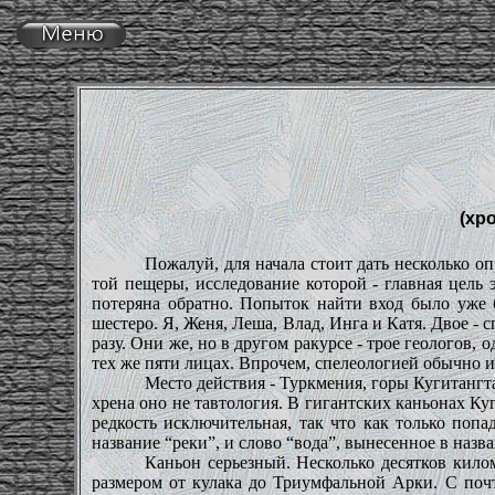
(хр
Пожалуй, для начала стоит дать несколько о
той пещеры, исследование которой - главная цель 
потеряна обратно. Попыток найти вход было уже б
шестеро. Я, Женя, Леша, Влад, Инга и Катя. Двое - 
разу. Они же, но в другом ракурсе - трое геологов, 
тех же пяти лицах. Впрочем, спелеологией обычно и
Место действия - Туркмения, горы Кугитангта
хрена оно не тавтология. В гигантских каньонах Куг
редкость исключительная, так что как только поп
название “реки”, и слово “вода”, вынесенное в наз
Каньон серьезный. Несколько десятков кило
размером от кулака до Триумфальной Арки. С почт