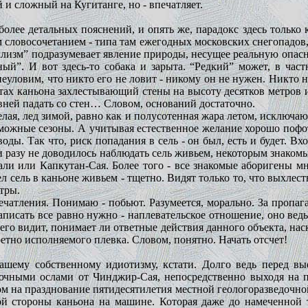
 и сложный на Кугитанге, но - впечатляет.
олее детальных пояснений, и опять же, парадокс здесь только
словосочетанием - типа там ежегодных московских снегопадов, 
клизм” подразумевает явление природы, несущее реальную опасн
ый”. И вот здесь-то собака и зарыта. “Редкий” может, в част
еуловим, что никто его не ловит - никому он не нужен. Никто н
стах каньона захлестывающий стены на высоту десятков метров
ивней падать со стен… Словом, оснований достаточно.
елая, лед зимой, равно как и полусотенная жара летом, исключа
возможные сезоны. А учитывая естественное желание хорошо пофо
ды. Так что, риск попадания в сель - он был, есть и будет. Вх
и разу не доводилось наблюдать сель живьем, некоторым знакомым
али или Капкутан-Сая. Более того - все знакомые аборигены м
ел сель в каньоне живьем - тщетно. Видят только то, что выхлес
тры.
чатления. Понимаю - побьют. Разумеется, морально. За пропаг
аписать все равно нужно - наплевательское отношение, оно ведь 
го видит, понимает ли ответные действия данного объекта, наск
етно исполняемого плевка. Словом, понятно. Начать отсчет!
нашему собственному идиотизму, кстати. Долго ведь перед вы
ючными ослами от Чинджир-Сая, непосредственно выходя на п
ом на празднование пятидесятилетия местной геологоразведочно
гой стороны каньона на машине. Которая даже до намеченной 