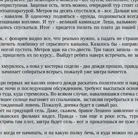
неприступная. Зацепки есть, лезть можно, очередной тур стоит с
отоаппаратурой. Метров на десять спустился, и - все. Дальше кис
- навалом. В одиночку подняться - ерунда, подниматься всегд
стошными воплями. И тут - великий камикадзе Леша, вальяжно
лись спускаться. Итог - придется пилить по плато до нашей р
к, с фонарем видно все, что реально нужно, а падать не страшн
личить ложбинку от серьезного каньона. Казалось бы - направ
ногой пустота. Метров эдак на сто-двести. Три таких запила - п
 прицелить их по курсу... Выйдут ребята наверх встречать, не з
 хмурилось, а пока у костерка сидели - два дождя прошло, правда
 начинает собираться всерьез, пожалуй уже завтра начнется.
при первых же каплях нового дождя раскатать полиэтилен и нак
ас ночи и последующим обсуждением, требуют выспаться основа
 туда, куда стремилось. Во всяком случае, навалившаяся спячка
шее солнце выгоняет из спальников, заставляя перебраться в тен
олгожданный ливень. Пожалуй, дневка будет в самый раз.
ет на грядущий сель. Даже, скажем, бравое Лешино заявление о 
иканских фильмах видел. Правда - там еще и реки есть, тур
нстрячь там плот, завтра будет сель - вот и прокатишься не хуж
 когда ее начинать, и на какую полку бечь, и куда можно по 