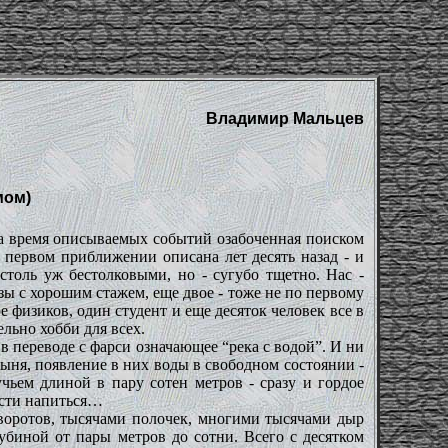
Владимир Мальцев
мом)
 на время описываемых событий озабоченная поиском
 первом приближении описана лет десять назад - и
столь уж бестолковыми, но - сугубо тщетно. Нас -
азы с хорошим стажем, еще двое - тоже не по первому
ое физиков, один студент
и еще десяток человек все в
льно хобби для всех.
 в переводе с фарси означающее “река с водой”. И ни
стыня, появление в них воды в свободном состоянии -
чьем длиной в пару сотен метров - сразу и гордое
ости напиться…
оворотов, тысячами полочек, многими тысячами дыр
убиной от пары метров до сотни. Всего с десятком