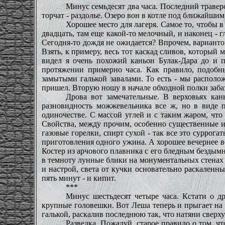
Минус семьдесят два часа. Последний травер
торчат - раздолье. Озеро вон в котле под ближайшим 
Хорошее место для лагеря. Самое то, чтобы в 
двадцать, там еще какой-то мелочный, и наконец - 
Сегодня-то дождя не ожидается? Впрочем, вариантов
Взять, к примеру, весь тот каскад сливов, который
видел я очень похожий каньон Булак-Дара до и по
протяжении примерно часа. Как правило, подобн
замытыми галькой завалами. То есть - мы располож
пришел. Вторую ношу в начале обходной полки заба
Дрова вот замечательные. В верховьях ка
разновидность можжевельника все ж, но в виде 
одиночестве. С массой углей и с таким жаром, что
Свойства, между прочим, особенно существенные им
газовые горелки, спирт сухой - так все это суррог
приготовления одного ужина. А хорошее вечернее во
Костер из арчового плавника с его бледным бездымн
в темноту лунные блики на монументальных стенах 
и настрой, света от кучки основательно раскаленны
пять минут - и кипит.
***
Минус шестьдесят четыре часа. Кстати о др
крупные головешки. Вот Леша теперь и прыгает на о
галькой, раскалив последнюю так, что натяни сверху 
Разведка. Пожалуй, старое правило о том, ч