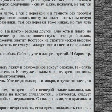
верху, следующий - снизу. Даже, пожалуй, не так уж
ло.
а легче, а уж с веревкой и в темноте без проблем
 расположившись внизу, начинает читать нам целую
азвилки, там без веревки тоже никак, но там хоть
о. На плато - расклад другой. Оно хоть и плато, но
ление правильное, пошел спуск в очередной ложок,
ожалуй, хватит. Костерок на стратегической высотке
аметить не смогут, зададут своим светом генеральное
, слабых. Сейчас, уже в лагере - третий. И барометр,
рыть лежку и разложенное вокруг барахло. И - опять
тельно. К тому же - скалы мокрые, хрен полазишь.
 симптоматична.
ь. Уже не до выхода - и мокро, и тучки то здесь, то
том, что хрен с ней с пещерой - такие каньоны, как
исты на плотах сплавляются… Разумеется, следует
е любых американцев. С сожалениями, что красивая и
дороге вещи сховать, если время поджимать станет…