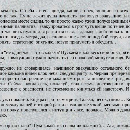
ачалось. С неба - стена дождя, капли с орех, молнии со всех
о не так. Ну не лежит душа начинать плановую эвакуацию, и вс
езопасном месте сидим, то ли просто жалко ужин полусваренный
анный паллиатив - эвакуироваться в грот чуть выше по течению,
час лить нужно для развития селя, а дальше - действовать по о
сота входа - метра два, расположение - точно под бой струи, сам
онять, стратегию, опять же, новую придумать и обсудить…
а “не один час” - это сколько? Пускаем в ход весь свой опыт, все
м, а эвакуацию нужно начинать на сороковой минуте дождя. Раз
е.
дружно, не сговариваясь, начинают эвакуацию остального ба
гибе каньона виден клок неба, следующая туча. Черная-пречерная,
это просто настроение экипажа посмотреть за последние три дня.
ти. Сейчас, когда сель, пожалуй, стал весьма достоверным п
зрение к опасности, не стремление кинуться ей навстречу. И 
ак уж спокойно. Еще раз грот осмотреть. Галька, песок, глина…
ьон между нашей и второй развилками дюже узкий, местами прост
 на полку, прислушался к интуиции - все, порядок. Можно даль
ько.
омфортно стало? Шум какой-то, спальник влажный… Ага, дождь. 