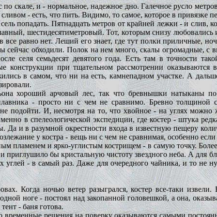
с по скале, и - нормальное, надежное дно. Галечное русло мет
сливом - есть, что пить. Видимо, то самое, которое в привязке пе
сель попадать. Пятнадцать метров от крайней лежки - и слив, кот
главный, шестидесятиметровый. Тот, которым снизу любовались 
 все равно нет. Леший его знает, где тут полки приличные, но
 мы сейчас обходили. Полок на нем много, скалы огромадные, с 
сле селя семьдесят девятого года. Есть там в точности так
ые конструкции при тщательном рассмотрении оказываются 
ились в самом, что ни на есть, камнепадном участке. А дальше 
зировали.
ньона хороший арчовый лес, так что бревнышки натыканы по
плавника - просто ни с чем не сравнимо. Бревно толщиной с
 не подойти. И, несмотря на то, что хвойное - на углях можно 
енно в спелеологической экспедиции, где костер - штука редк
аты. Да и в разумной окрестности входа в известную пещеру коли
злежание у костра - вещь ни с чем не сравнимая, особенно есл
ым пламенем и ярко-углистым кострищем - в самую точку. Более
и приглушило бы кристальную чистоту звездного неба. А для б
х углей - в самый раз. Даже для очередного чайника, и то не 
овах. Когда ночью ветер разыгрался, костер все-таки извели.
дной ноге - постоял над закопанной головешкой, а она, оказыва
тент - баня готова.
то временные решения на поверку оказываются самыми постоянн