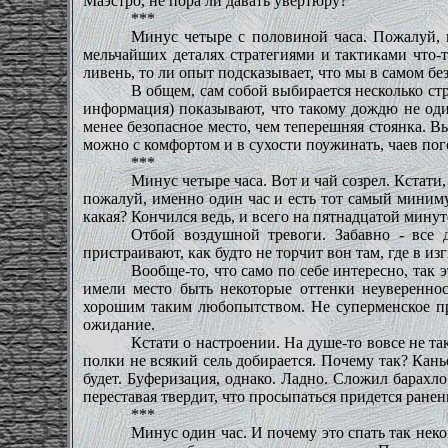
Маэстро, не пора ли давать увертюру?
***
Минус четыре с половиной часа. Пожалуй, н
мельчайших деталях стратегиями и тактиками что-т
ливень, то ли опыт подсказывает, что мы в самом б
В общем, сам собой выбирается несколько стр
информация) показывают, что такому дождю не один 
менее безопасное место, чем теперешняя стоянка. Вы
можно с комфортом и в сухости поужинать, чаев пог
***
Минус четыре часа. Вот и чай созрел. Кстати, 
пожалуй, именно один час и есть тот самый миниму
какая? Кончился ведь, и всего на пятнадцатой минут
Отбой воздушной тревоги. Забавно - все 
пристраивают, как будто не торчит вон там, где в из
Вообще-то, что само по себе интересно, так 
имели место быть некоторые оттенки неувереннос
хорошим таким любопытством. Не суперменское пре
ожидание.
Кстати о настроении. На душе-то вовсе не т
полки не всякий сель добирается. Почему так? Кан
будет. Буферизация, однако. Ладно. Сложил барахло
переставая твердит, что просыпаться придется ранен
***
Минус один час. И почему это спать так нек