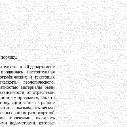
 порядку.
вительственный департамент
оявилась настоятельная
тографических и текстовых
еского, геологического,
уратностью материалы были
зависимости от отраслевой
ионным признакам, так что
 популяции зайцев в районе
латины оказывалось весьма
нечных кипах разносортной
ими проектами оказалось
ыми ведомствами, которые