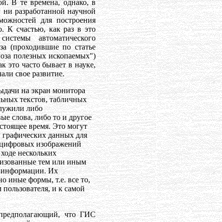
й. В те времена, однако, в
у ни разработанной научной
можностей для построения
. К счастью, как раз в это
истемы автоматического
за (проходившие по статье
оза полезных ископаемых")
к это часто бывает в науке,
али свое развитие.
ыдачи на экран монитора
льных текстов, табличных
служили либо
е слова, либо то и другое
стоящее время. Это могут
 графических данных для
 цифровых изображений
 ходе нескольких
анизованные тем или иным
 информации. Их
о иные формы, т.е. все то,
 пользователя, и к самой
 предполагающий, что ГИС