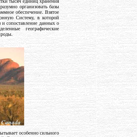
ятки тысяч единиц хранения
разумно организовать базы
аммное обеспечение. Взятое
онную Систему, в которой
 и сопоставление данных о
деленные географические
ироды.
спытывает особенно сильного