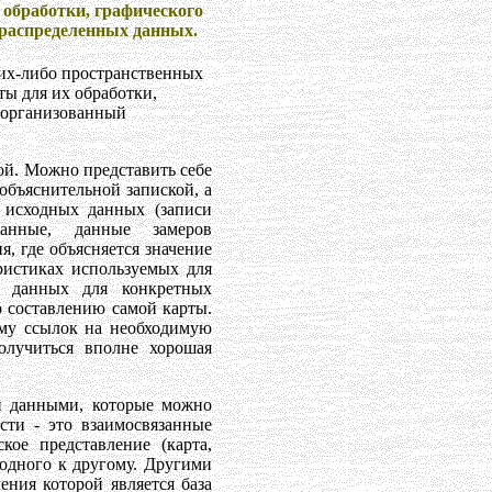
 обработки, графического
о-распределенных данных.
ких-либо пространственных
ы для их обработки,
 организованный
ой. Можно представить себе
объяснительной запиской, а
 исходных данных (записи
данные, данные замеров
я, где объясняется значение
ристиках используемых для
и данных для конкретных
о составлению самой карты.
ему ссылок на необходимую
лучиться вполне хорошая
и данными, которые можно
сти - это взаимосвязанные
кое представление (карта,
 одного к другому. Другими
ения которой является база