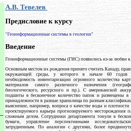
А.В. Тевелев
Предисловие к курсу
"Геоинформационные системы в геологии"
Введение
Геоинформационные системы (ГИС) появились из-за любви к
Основным местом их рождения принято считать Канаду, пра
окружающей среды, у которого в начале 60 годов пр
необходимость инвентаризации огромного количества кар
материалов самого различного назначения (географич
биологического, ресурсного и пр.). С американской акк
подшиты в бесконечное количество папок и размещены в 
принадлежности в разные хранилища по разным классификац
выяснение, например, вопроса о качестве воды и плотности
проектируемого карьера прогнозируемого месторождения п
сложным делом. Сотрудники департамента тонули в беско
бумаги, управление перспективными исследовательск
затрудненным. По аналогии с другими, более продвинут