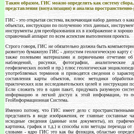
Таким образом, ГИС можно определить как систему сбора,
представления (визуализации) и анализа пространственн
ГИС - это открытая система, включающая набор данных о ка
объектах, инструкции по получению этих данных, инструмент
инструменты для преобразования их в изображение и хорошо
справочный аппарат по всем аспектам выполнения проекта.
Строго говоря, ГИС не обязательно должна быть компьютерн
развитую бумажную ГИС - допустим геологическую карту с 
также полевыми материалами и первичными отчетами об
наблюдений, рисунки, фотографии, аналитические 
геофизических полей и пр.) плюс геологическая энциклопеди
употребляемых терминов и приводятся сведения о характе
составления карты объектов, плюс методики обработк
практических или исследовательских целей и инструкции п
Если сложить это в один пакет, придумать разумную сист
информацию и легкий доступ к этой информации, то по
ГеоИнформационная Система.
Именно потому, что ГИС имеет дело с пространственным
представить в виде изображения, ее главные составные ча
исходные сведения (данные или документы), их графичес
картинка, график и т.д.) и способы или методы перехода от
словами - ядро ГИС это как бы функция, областью определ