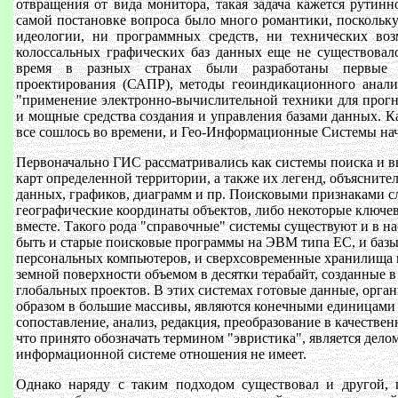
отвращения от вида монитора, такая задача кажется рутинно
самой постановке вопроса было много романтики, поскольк
идеологии, ни программных средств, ни технических воз
колоссальных графических баз данных еще не существовало
время в разных странах были разработаны первые с
проектирования (САПР), методы геоиндикационного анали
"применение электронно-вычислительной техники для прогн
и мощные средства создания и управления базами данных. Ка
все сошлось во времени, и Гео-Информационные Системы нач
Первоначально ГИС рассматривались как системы поиска и в
карт определенной территории, а также их легенд, объясните
данных, графиков, диаграмм и пр. Поисковыми признаками 
географические координаты объектов, либо некоторые ключевы
вместе. Такого рода "справочные" системы существуют и в на
быть и старые поисковые программы на ЭВМ типа ЕС, и базы
персональных компьютеров, и сверхсовременные хранилища
земной поверхности объемом в десятки терабайт, созданные в
глобальных проектов. В этих системах готовые данные, орг
образом в большие массивы, являются конечными единицами
сопоставление, анализ, редакция, преобразование в качественн
что принято обозначать термином "эвристика", является делом
информационной системе отношения не имеет.
Однако наряду с таким подходом существовал и другой,