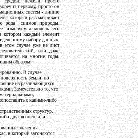
й средой, нежели просто
воречит первому, просто он
рмационных систем - линию
теля, который рассматривает
го рода "снимок природы,
ее изменяемая модель его
 в котором каждый элемент
пределенному набору данных,
 в этом случае уже не лист
ледовательский, или даже
ягивается на многие годы.
ующим образом:
тированию. В случае
 поверхность Земли, но
стоящие из различающихся
ками. Замечательно то, что
 материальными;
 сопоставить с какими-либо
странственных структур.
либо другая оценка, и
ованные значения
кас, в который загоняются