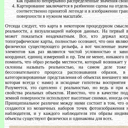
как правило непрерывно распределенные значения свой
Картирование заключается в разбиении сцены на отдел
соответственно принятой легенде и в изображении гран
поверхности в нужном масштабе.
Отсюда следует, что карта в некотором процедурном смысл
реальности, а визуализацией наборов данных. На первый в
может показаться неадекватным. Все, кто держал ког
топографические карты, полностью осознают, что они явля
физически существующего рельефа, а вот численные знач
элементов как раз являются чистой условностью и зав
координат, единиц измерений и пр. Тем не менее, никакого п
помнить, что образ рельефа местности, который возникает у
склонны называть реальностью, на самом деле тоже 
бессознательного процесса распознавания образов, 
категоризированные представления об объектах внешнего мир
которая всегда с нами) и исходные гипотезы восприятия (
Разумеется, это сцеплено с реальностью, но ведь и при
свойства реальных объектов. Известно, что в качестве по
земной поверхности используют высотные снимки, иногда оч
Принципиальное различие между ними состоит в том, что о
создаются из мозаичных наборов точек фотоизображения 
наблюдателя, и у каждого наблюдателя эти образы индив
объекты существуют физически и одинаковы для всех.