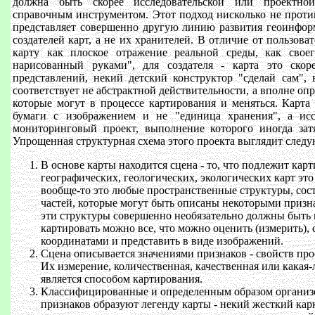
должна быть скорее исследовательской или проектно
справочным инструментом. Этот подход нисколько не проти
представляет совершенно другую линию развития геоинфо
создателей карт, а не их хранителей. В отличие от пользова
карту как плоское отражение реальной среды, как свое
нарисованный руками", для создателя - карта это скор
представлений, некий детский конструктор "сделай сам",
соответствует не абстрактной действительности, а вполне о
которые могут в процессе картирования и меняться. Карта
бумаги с изображением и не "единица хранения", а исс
мониторинговый проект, выполнение которого иногда зат
Упрощенная структурная схема этого проекта выглядит след
В основе карты находится сцена - то, что подлежит кар
географических, геологических, экологических карт это
вообще-то это любые пространственные структуры, со
частей, которые могут быть описаны некоторыми призна
эти структуры совершенно необязательно должны быть
картировать можно все, что можно оценить (измерить),
координатами и представить в виде изображений.
Сцена описывается значениями признаков - свойств про
Их измерение, количественная, качественная или какая-
является способом картирования.
Классифицированные и определенным образом организ
признаков образуют легенду карты - некий жесткий кар