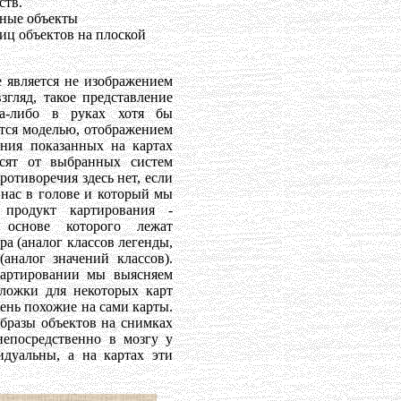
ств.
ьные объекты
иц объектов на плоской
е является не изображением
згляд, такое представление
да-либо в руках хотя бы
ются моделью, отображением
ения показанных на картах
исят от выбранных систем
ротиворечия здесь нет, если
 нас в голове и который мы
продукт картирования -
в основе которого лежат
а (аналог классов легенды,
аналог значений классов).
 картировании мы выясняем
дложки для некоторых карт
ень похожие на сами карты.
бразы объектов на снимках
непосредственно в мозгу у
идуальны, а на картах эти