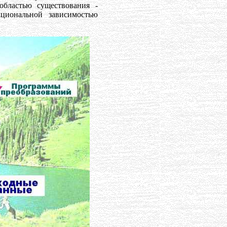
областью существования -
циональной зависимостью