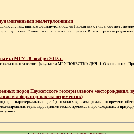
 с цунамигенными землетрясениями
дних случаях вначале формируются сколы Риделя двух типов, соответственно,
 В природе сколы R' также встречаются крайне редко. В то же время чередующ
льтета МГУ 28 ноября 2013 г.
еного совета геологического факультета МГУ ПОВЕСТКА ДНЯ: 1. О выполнении Пр
ногенных пород Паужетского геотермального месторождения, 
аний и лабораторных экспериментов)
 пород при гидротермальных преобразованиях в режиме реального времени, об
моделирования термогидродинамических процессов, происходящих в природн
турных . . .
1
|
2
|
3
|
4
|
5
|
6
|
7
|
8
|
9
|
10
|
След.
[
В конец
]