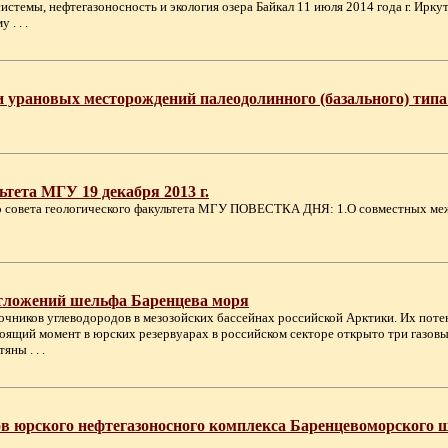
емы, нефтегазоносность и экология озера Байкал 11 июля 2014 года г. Ирку
. . .
и урановых месторождений палеодолинного (базального) тип
ьтета МГУ 19 декабря 2013 г.
Ученого совета геологического факультета МГУ ПОВЕСТКА ДНЯ: 1.О совместных 
тложений шельфа Баренцева моря
ников углеводородов в мезозойских бассейнах российской Арктики. Их потен
оящий момент в юрских резервуарах в российском секторе открыто три газовы
ны . . .
в юрского нефтегазоносного комплекса Баренцевоморского 