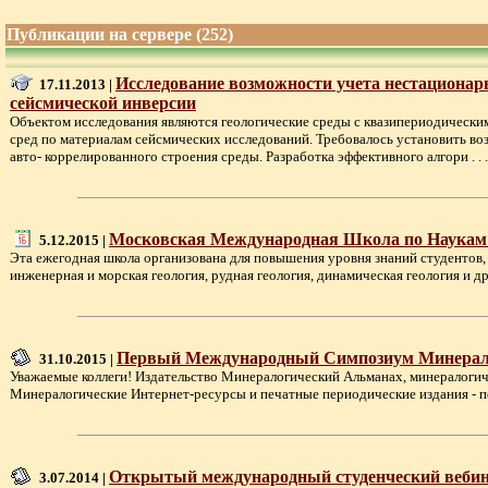
Публикации на сервере (252)
Исследование возможности учета нестационарн
17.11.2013 |
сейсмической инверсии
Объектом исследования являются геологические среды с квазипериодическим
сред по материалам сейсмических исследований. Требовалось установить во
авто- коррелированного строения среды. Разработка эффективного алгори . . .
Московская Международная Школа по Наукам о
5.12.2015 |
Эта ежегодная школа организована для повышения уровня знаний студентов,
инженерная и морская геология, рудная геология, динамическая геология и др.).
Первый Международный Симпозиум Минералоги
31.10.2015 |
Уважаемые коллеги! Издательство Минералогический Альманах, минералог
Минералогические Интернет-ресурсы и печатные периодические издания - пер
Открытый международный студенческий вебина
3.07.2014 |