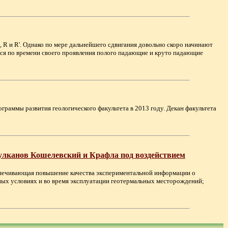
 R и R'. Однако по мере дальнейшего сдвигания довольно скоро начинают
иеся по времени своего проявления полого падающие и круто падающие
ограммы развития геологического факультета в 2013 году. Декан факультета
вулканов Кошелевский и Крафла под воздействием
еспечивающая повышение качества экспериментальной информации о
ых условиях и во время эксплуатации геотермальных месторождений;