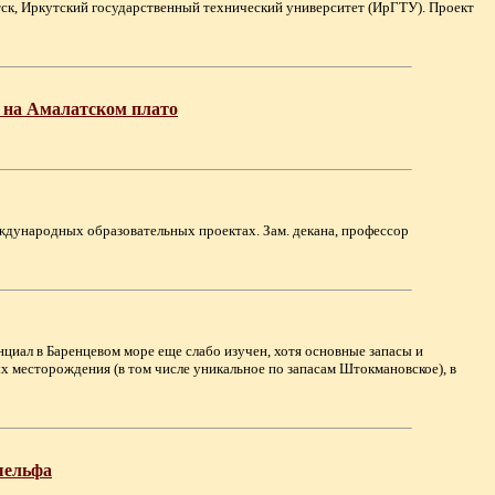
тск, Иркутский государственный технический университет (ИрГТУ). Проект
а на Амалатском плато
международных образовательных проектах. Зам. декана, профессор
циал в Баренцевом море еще слабо изучен, хотя основные запасы и
х месторождения (в том числе уникальное по запасам Штокмановское), в
шельфа