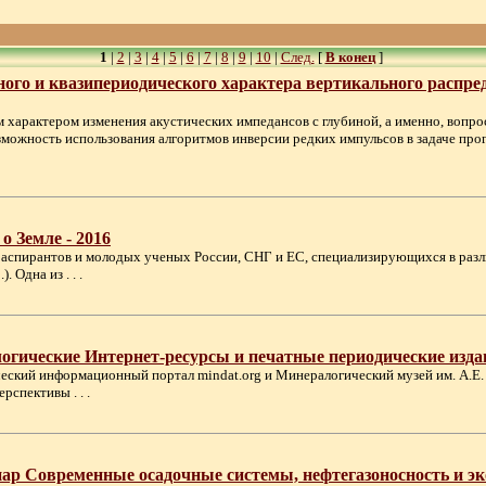
1
|
2
|
3
|
4
|
5
|
6
|
7
|
8
|
9
|
10
|
След.
[
В конец
]
ого и квазипериодического характера вертикального распред
 характером изменения акустических импедансов с глубиной, а именно, вопро
зможность использования алгоритмов инверсии редких импульсов в задаче про
 Земле - 2016
 аспирантов и молодых ученых России, СНГ и ЕС, специализирующихся в разл
 Одна из . . .
ческие Интернет-ресурсы и печатные периодические издани
ический информационный портал mindat.org и Минералогический музей им. А
спективы . . .
р Современные осадочные системы, нефтегазоносность и эк