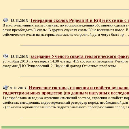
Генерация сколов Риделя R и R(i) и их связь
18.11.2013 |
В многочисленных экспериментах по воспроизведению обстановки сдвига в о
резко преобладать R-сколы. В других случаях сколы R' не возникают вовсе.
сейсмические очаги на материковом склоне островной дуги могут быть тр . . .
заседание Ученого совета геологического факу
18.11.2013 |
28 ноября 2013 г. в четверг, в 14.30 ч. в ауд. 415 состоится заседание Уч
академик Д.Ю.Пущаровский. 2. Научный доклад Основные проблемы . . .
Изменение состава, строения и свойств вулка
9.11.2013 |
гидротермальных процессов (по данным натурных исследов
1) разработана методика изучения изменений состава, строения и свойств
свойствах вмещающих гидротермальный резервуар пород, необходимой для 
2) показана однонаправленность гидротермального преобразования пород в на