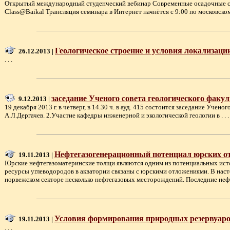
Открытый международный студенческий вебинар Современные осадочные сист
Class@Baikal Трансляция семинара в Интернет начнётся с 9:00 по московскому 
Геологическое строение и условия локализаци
26.12.2013 |
. . .
заседание Ученого совета геологического факул
9.12.2013 |
19 декабря 2013 г. в четверг, в 14.30 ч. в ауд. 415 состоится заседание 
А.Л.Дергачев. 2.Участие кафедры инженерной и экологической геологии в . . .
Нефтегазогенерационный потенциал юрских о
19.11.2013 |
Юрские нефтегазоматеринские толщи являются одним из потенциальных источ
ресурсы углеводородов в акватории связаны с юрскими отложениями. В наст
норвежском секторе несколько нефтегазовых месторождений. Последние нефтя
Условия формирования природных резервуаро
19.11.2013 |
. . .