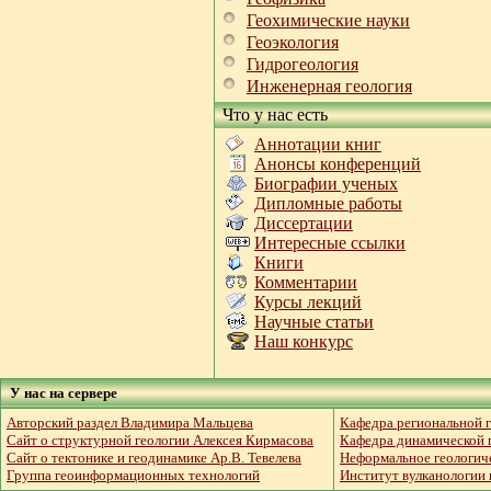
Геохимические науки
Геоэкология
Гидрогеология
Инженерная геология
Что у нас есть
Аннотации книг
Анонсы конференций
Биографии ученых
Дипломные работы
Диссертации
Интересные ссылки
Книги
Комментарии
Курсы лекций
Научные статьи
Наш конкурс
У нас на сервере
Авторский раздел Владимира Мальцева
Кафедра региональной г
Сайт о структурной геологии Алексея Кирмасова
Кафедра динамической г
Сайт о тектонике и геодинамике Ар.В. Тевелева
Неформальное геологич
Группа геоинформационных технологий
Институт вулканологии 