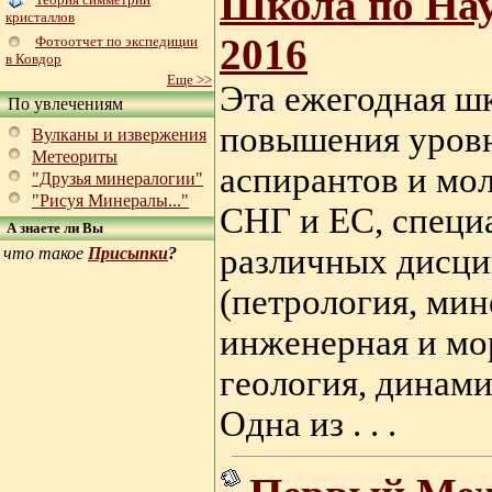
Школа по Нау
кристаллов
2016
Фотоотчет по экспедиции
в Ковдор
Еще >>
Эта ежегодная шк
По увлечениям
повышения уровн
Вулканы и извержения
Метеориты
аспирантов и мо
"Друзья минералогии"
"Рисуя Минералы..."
СНГ и ЕС, специ
А знаете ли Вы
различных дисци
что такое
Присыпки
?
(петрология, мин
инженерная и мор
геология, динами
Одна из . . .