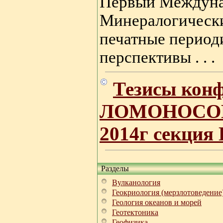
Первый Междун
Минералогически
печатные периоди
перспективы . . .
Тезисы кон
ЛОМОНОСО
2014г секция
Разделы
Вулканология
Геокриология (мерзлотоведение
Геология океанов и морей
Геотектоника
Геофизика