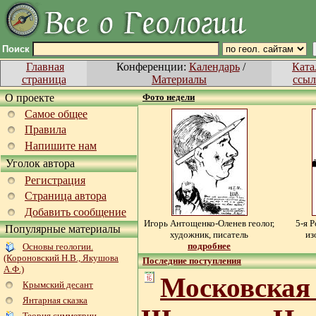
Поиск
Главная
Конференции:
Календарь
/
Ката
страница
Материалы
ссыл
О проекте
Фото недели
Самое общее
Правила
Напишите нам
Уголок автора
Регистрация
Страница автора
Добавить сообщение
Игорь Антощенко-Оленев геолог,
5-я 
Популярные материалы
художник, писатель
из
подробнее
Основы геологии.
(Короновский Н.В., Якушова
Последние поступления
А.Ф.)
Московская
Крымский десант
Янтарная сказка
Теория симметрии