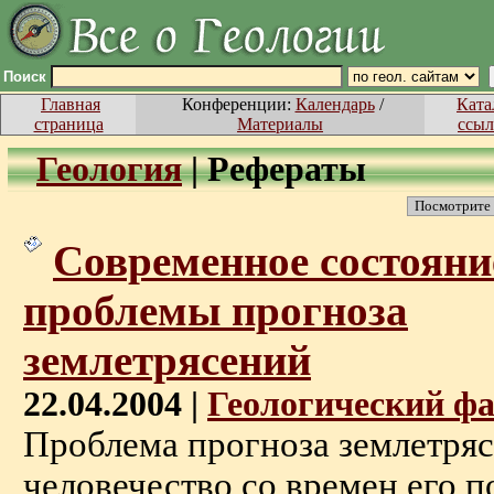
Поиск
Главная
Конференции:
Календарь
/
Ката
страница
Материалы
ссыл
Геология
|
Рефераты
Посмотрите
Современное состояни
проблемы прогноза
землетрясений
22.04.2004 |
Геологический ф
Проблема прогноза землетря
человечество со времен его п