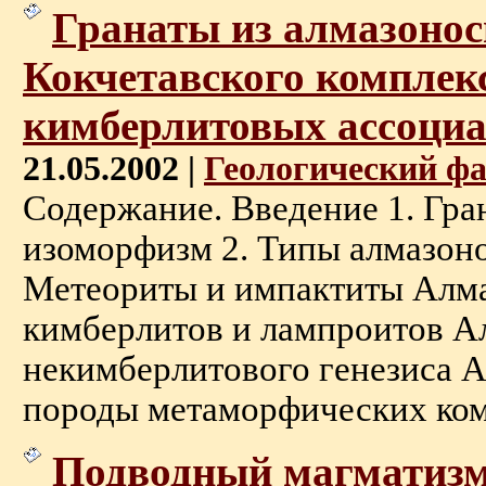
Гранаты из алмазоно
Кокчетавского комплек
кимберлитовых ассоци
21.05.2002 |
Геологический ф
Содержание. Введение 1. Гран
изоморфизм 2. Типы алмазон
Метеориты и импактиты Алм
кимберлитов и лампроитов 
некимберлитового генезиса 
породы метаморфических компл
Подводный магматиз