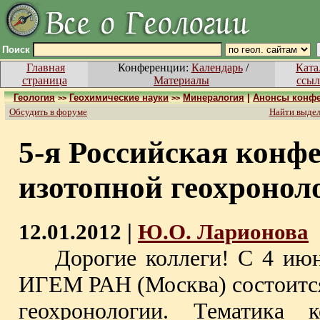
Поиск
Главная
Конференции:
Календарь
/
Ката
страница
Материалы
ссыл
Геология
Геохимические науки
Минералогия
|
Анонсы конф
>>
>>
Обсудить в форуме
Найти выде
5-я Российская конф
изотопной геохронол
12.01.2012 |
Ю.О. Ларионова
Дорогие коллеги! С 4 июня
ИГЕМ РАН (Москва) состоится
геохронологии. Тематика к