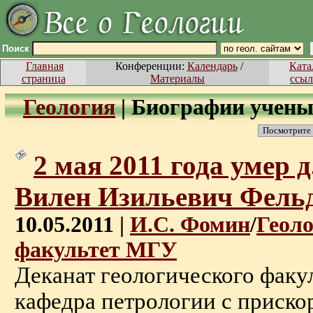
Поиск
Главная
Конференции:
Календарь
/
Ката
страница
Материалы
ссыл
Геология
|
Биографии учены
Посмотрите
2 мая 2011 года умер д.
Вилен Изильевич Фель
10.05.2011 |
И.С. Фомин
/
Геол
факультет МГУ
Деканат геологического факу
кафедра петрологии с приск