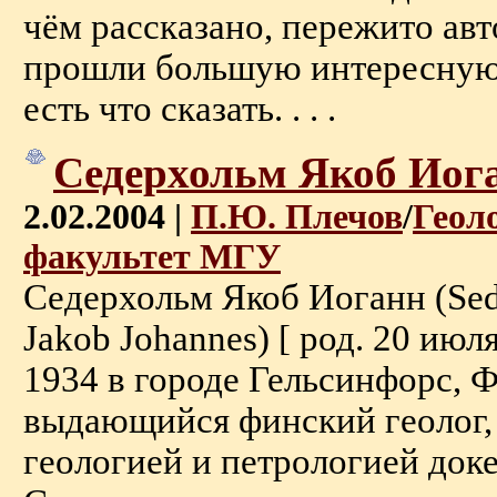
чём рассказано, пережито ав
прошли большую интересную
есть что сказать. . . .
Седерхольм Якоб Иог
2.02.2004 |
П.Ю. Плечов
/
Геол
факультет МГУ
Седерхольм Якоб Иоганн (Sed
Jakob Johannes) [ род. 20 июл
1934 в городе Гельсинфорс, Ф
выдающийся финский геолог,
геологией и петрологией док