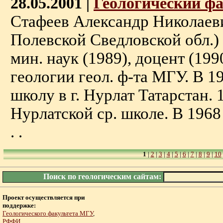
28.05.2001 |
Геологический ф
Стафеев Александр Николаевич
Полевской Сведловской обл.) -
мин. наук (1989), доцент (19
геологии геол. ф-та МГУ. В 19
школу в г. Нурлат Татарстан. 
Нурлатской ср. школе. В 1968 
. .
1
|
2
|
3
|
4
|
5
|
6
|
7
|
8
|
9
|
10
Поиск по геологическим сайтам:
Проект осуществляется при
поддержке:
Геологического факультета МГУ
,
РФФИ