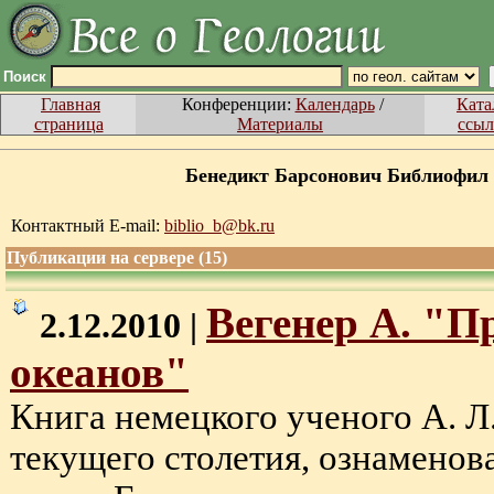
Поиск
Главная
Конференции:
Календарь
/
Ката
страница
Материалы
ссыл
Бенедикт Барсонович Библиофил
Контактный E-mail:
biblio_b@bk.ru
Публикации на сервере (15)
Вегенер А. "П
2.12.2010 |
океанов"
Книга немецкого ученого А. Л
текущего столетия, ознаменов