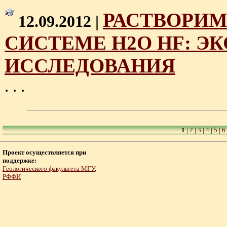
РАСТВОРИМ
12.09.2012 |
СИСТЕМЕ H2O HF: 
ИССЛЕДОВАНИЯ
. . .
1
|
2
|
3
|
4
|
5
|
6
Проект осуществляется при
поддержке:
Геологического факультета МГУ
,
РФФИ