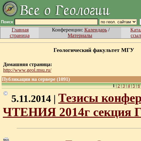
Поиск
Главная
Конференции:
Календарь
/
Ката
страница
Материалы
ссыл
Геологический факультет МГУ
Домашняя страница:
http://www.geol.msu.ru/
Публикации на сервере (1091)
1
|
2
|
3
|
4
|
5
|
6
Тезисы конф
5.11.2014 |
ЧТЕНИЯ 2014г секция Г