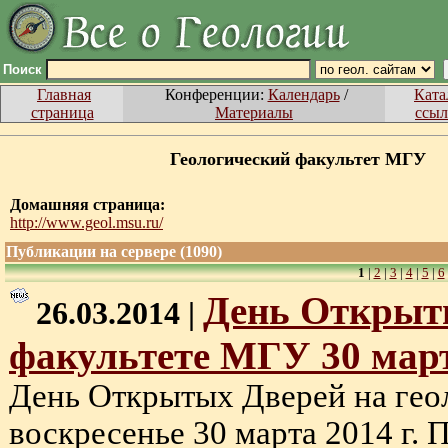
Поиск
Главная
Конференции:
Календарь
/
Ката
страница
Материалы
ссыл
Геологический факультет МГУ
Домашняя страница:
http://www.geol.msu.ru/
Публикации на сервере (1090)
1
|
2
|
3
|
4
|
5
|
6
День Открыты
26.03.2014 |
факультете МГУ 30 март
День Открытых Дверей на гео
воскресенье 30 марта 2014 г. 