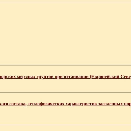
рских мерзлых грунтов при оттаивании (Европейский Север
ого состава, теплофизических характеристик засоленных пор