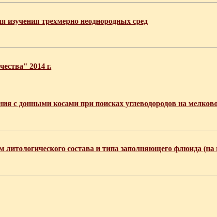
я изучения трехмерно неоднородных сред
ества" 2014 г.
ия с донными косами при поисках углеводородов на мелков
ом литологического состава и типа заполняющего флюида (на