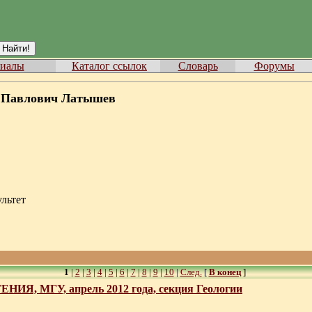
иалы
Каталог ссылок
Словарь
Форумы
 Павлович Латышев
льтет
1
|
2
|
3
|
4
|
5
|
6
|
7
|
8
|
9
|
10
|
След.
[
В конец
]
, МГУ, апрель 2012 года, секция Геологии