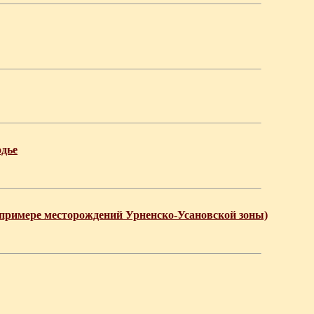
одье
 примере месторождений Урненско-Усановской зоны)