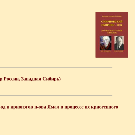
 России, Западная Сибирь)
од и криопэгов п-ова Ямал в процессе их криогенного