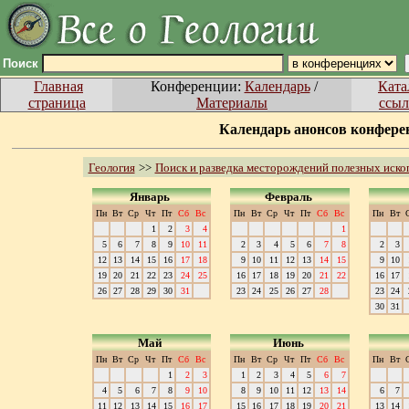
Поиск
Главная
Конференции:
Календарь
/
Ката
страница
Материалы
ссыл
Календарь анонсов конферен
Геология
>>
Поиск и разведка месторождений полезных иск
Январь
Февраль
Пн
Вт
Ср
Чт
Пт
Сб
Вс
Пн
Вт
Ср
Чт
Пт
Сб
Вс
Пн
Вт
1
2
3
4
1
5
6
7
8
9
10
11
2
3
4
5
6
7
8
2
3
12
13
14
15
16
17
18
9
10
11
12
13
14
15
9
10
19
20
21
22
23
24
25
16
17
18
19
20
21
22
16
17
26
27
28
29
30
31
23
24
25
26
27
28
23
24
30
31
Май
Июнь
Пн
Вт
Ср
Чт
Пт
Сб
Вс
Пн
Вт
Ср
Чт
Пт
Сб
Вс
Пн
Вт
1
2
3
1
2
3
4
5
6
7
4
5
6
7
8
9
10
8
9
10
11
12
13
14
6
7
11
12
13
14
15
16
17
15
16
17
18
19
20
21
13
14