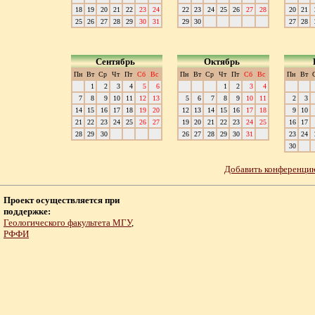
18
19
20
21
22
23
24
22
23
24
25
26
27
28
20
21
25
26
27
28
29
30
31
29
30
27
28
Сентябрь
Октябрь
Пн
Вт
Ср
Чт
Пт
Сб
Вс
Пн
Вт
Ср
Чт
Пт
Сб
Вс
Пн
Вт
1
2
3
4
5
6
1
2
3
4
7
8
9
10
11
12
13
5
6
7
8
9
10
11
2
3
14
15
16
17
18
19
20
12
13
14
15
16
17
18
9
10
21
22
23
24
25
26
27
19
20
21
22
23
24
25
16
17
28
29
30
26
27
28
29
30
31
23
24
30
Добавить конференц
Проект осуществляется при
поддержке:
Геологического факультета МГУ
,
РФФИ