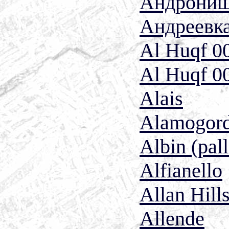
Андрони
Андреевк
Al Huqf 0
Al Huqf 0
Alais
Alamogor
Albin (pall
Alfianello
Allan Hil
Allende