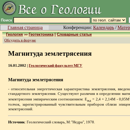
Поиск
Главная страница
Конференции:
Календарь
/
Матер
Геология
Геотектоника
|
Словарные статьи
>>
Обсудить в форуме
Магнитуда землетрясения
16.01.2002 |
Геологический факультет МГУ
Магнитуда землетрясения
- относительная энергетическая характеристика землетрясения, введ
стандартного землетрясения. Существуют различия в определении магн
землетрясения эмпирическим соотношением: Е
= 2,4 + 2,14М - 0,05М
жд
толчок, зарегистрированный чувствительным прибором сблизи эпицен
землетрясений.
Источник
: Геологический словарь, М:"Недра", 1978.