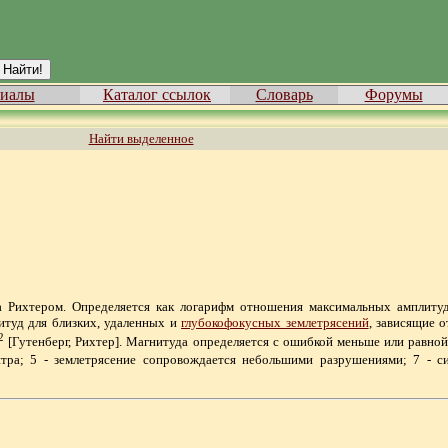
иалы
Каталог ссылок
Словарь
Форумы
Найти выделенное
ена Рихтером. Определяется как логарифм отношения максимальных амплиту
итуд для близких, удаленных и
глубокофокусных землетрясений
, зависящие 
2
[Гутенберг, Рихтер]. Магнитуда определяется с ошибкой меньше или равной
тра; 5 - землетрясение сопровождается небольшими разрушениями; 7 - сил