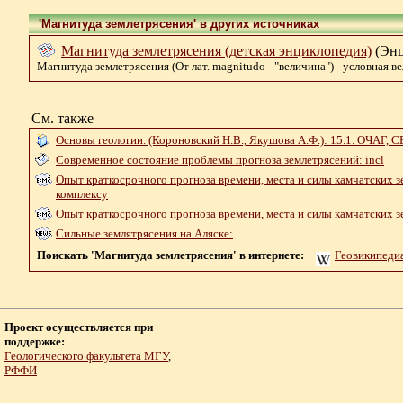
'Магнитуда землетрясения' в других источниках
Магнитуда землетрясения (детская энциклопедия)
(Энци
Магнитуда землетрясения (От лат. magnitudo - "величина") - условная 
См. также
Основы геологии. (Короновский Н.В., Якушова А.Ф.): 15.1
Современное состояние проблемы прогноза землетрясений: incl
Опыт краткосрочного прогноза времени, места и силы камчатских з
комплексу
Опыт краткосрочного прогноза времени, места и силы камчатских з
Сильные землятрясения на Аляске:
Поискать 'Магнитуда землетрясения' в интернете:
Геовикипеди
Проект осуществляется при
поддержке:
Геологического факультета МГУ
,
РФФИ