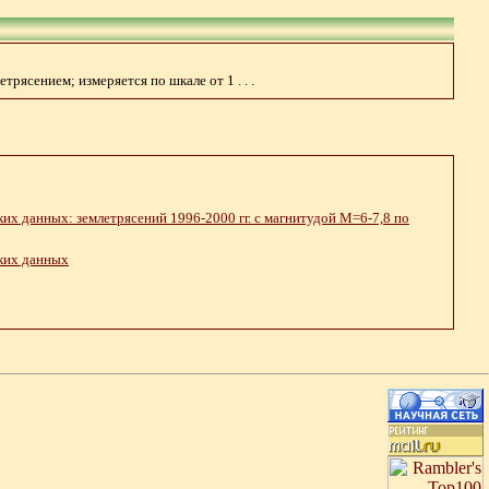
рясением; измеряется по шкале от 1 . . .
ких данных: землетрясений 1996-2000 гг. с магнитудой М=6-7,8 по
ских данных