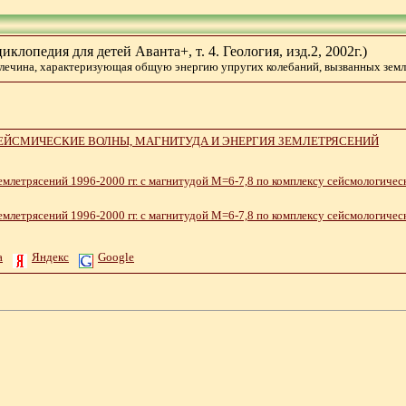
клопедия для детей Аванта+, т. 4. Геология, изд.2, 2002г.)
велечина, характеризующая общую энергию упругих колебаний, вызванных землет
. ОЧАГ, СЕЙСМИЧЕСКИЕ ВОЛНЫ, МАГНИТУДА И ЭНЕРГИЯ ЗЕМЛЕТРЯСЕНИЙ
емлетрясений 1996-2000 гг. с магнитудой М=6-7,8 по комплексу сейсмологичес
емлетрясений 1996-2000 гг. с магнитудой М=6-7,8 по комплексу сейсмологиче
а
Яндекс
Google