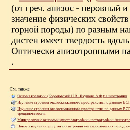
(от греч. анизос - неровный и
значение физических свойств 
горной породы) по разным н
дистен имеет твердость вдоль
Оптически анизотропными наз
.
См. также
Основы геологии. (Короновский Н.В., Якушова А.Ф.): анизотропия
Изучение строения околоскважинного пространства по данным ВС
Изучение строения околоскважинного пространства по данным ВСП
трещиноватости.
Минералогия с основами кристаллографии и петрографии: Анизотр
Новое в изучении упругой анизотропии метаморфических пород кол