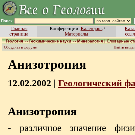
Поиск
Главная
Конференции:
Календарь
/
Ката
страница
Материалы
ссыл
Геология
Геохимические науки
Минералогия
|
Словарные ст
>>
>>
Обсудить в форуме
Найти выде
Анизотропия
12.02.2002 |
Геологический ф
Анизотропия
- различное значение физ