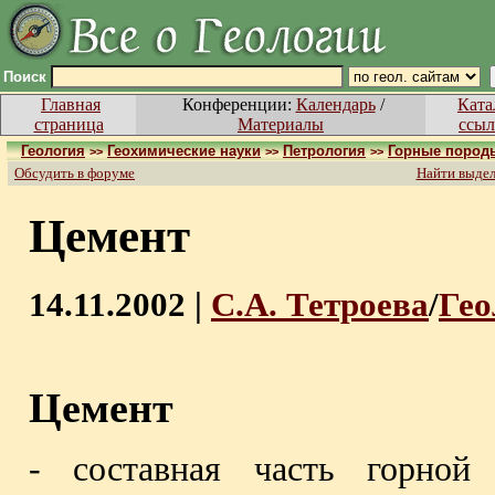
Поиск
Главная
Конференции:
Календарь
/
Ката
страница
Материалы
ссыл
Геология
Геохимические науки
Петрология
Горные пород
>>
>>
>>
Обсудить в форуме
Найти выде
Цемент
14.11.2002 |
С.А. Тетроева
/
Гео
Цемент
- составная часть горной