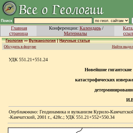
Поиск
Главная
Конференции:
Календарь
/
Ката
страница
Материалы
ссыл
Геология
Вулканология
|
Научные статьи
>>
Обсудить в форуме
Найти выде
УДК 551.21+551.24
Новейшие гигантские
катастрофических изверж
детерминированн
И.
Опубликовано:
Геодинамика и вулканизм Курило-Камчатск
-Камчатский, 2001 г., 428с.; УДК 551.21+552+550.34