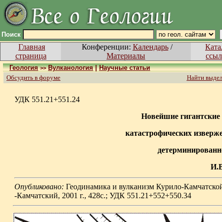
Поиск
Главная
Конференции:
Календарь
/
Ката
страница
Материалы
ссыл
Геология
Вулканология
|
Научные статьи
>>
Обсудить в форуме
Найти выде
УДК 551.21+551.24
Новейшие гигантские
катастрофических изверж
детерминированн
И.
Опубликовано:
Геодинамика и вулканизм Курило-Камчатск
-Камчатский, 2001 г., 428с.; УДК 551.21+552+550.34