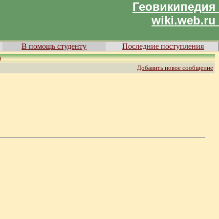
Геовикипедия
wiki.web.ru
В помощь студенту
Последние поступления
и
Добавить новое сообщение