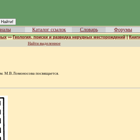
иалы
Каталог ссылок
Словарь
Форумы
мых
Геология, поиски и разведка нерудных месторождений
|
Книг
>>
Найти выделенное
м. М.В.Ломоносова посвящается.