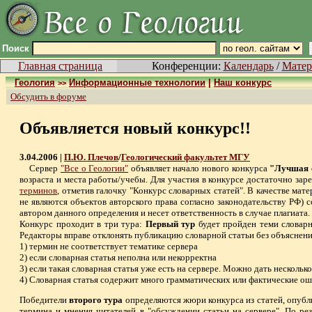
Поиск
Главная страница
Конференции:
Календарь
/
Матер
Геология
Информационные технологии
|
Наш конкурс
>>
Обсудить в форуме
Объявляется новый конкурс!!
3.04.2006 |
П.Ю. Плечов
/
Геологический факультет МГУ
Сервер
"Все о Геологии"
объявляет начало нового конкурса
"Лучшая с
возраста и места работы/учебы. Для участия в конкурсе достаточно зар
терминов
, отметив галочку "Конкурс словарных статей". В качестве м
не являются объектов авторского права согласно законодательству РФ)
автором данного определения и несет ответственность в случае плагиата.
Конкурс проходит в три тура:
Первый тур
будет пройден теми словарн
Редакторы вправе отклонять публикацию словарной статьи без объяснени
1) термин не соответствует тематике сервера
2) если словарная статья неполна или некорректна
3) если такая словарная статья уже есть на сервере. Можно дать несколь
4) Словарная статья содержит много грамматических или фактические о
Победители
второго тура
определяются жюри конкурса из статей, опуб
термина и мнения читателей в "обсуждении статьи на сервере". По ре