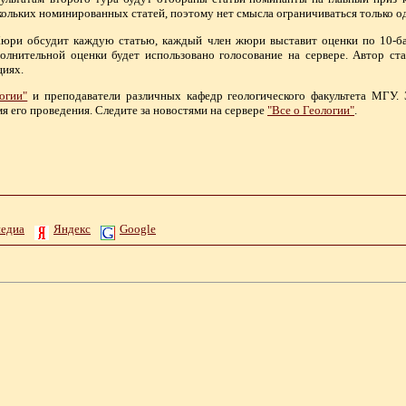
кольких номинированных статей, поэтому нет смысла ограничиваться только о
юри обсудит каждую статью, каждый член жюри выставит оценки по 10-баль
олнительной оценки будет использовано голосование на сервере. Автор ста
циях.
огии"
и преподаватели различных кафедр геологического факультета МГУ. 
я его проведения. Следите за новостями на сервере
"Все о Геологии"
.
педиа
Яндекс
Google