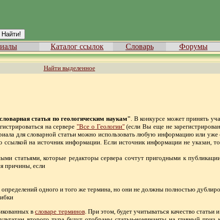
иалы
Каталог ссылок
Словарь
Форумы
Найти выделенное
ловарная статья по геологическим наукам"
. В конкурсе может принять уч
егистрироваться на сервере
"Все о Геологии"
(если Вы еще не зарегистрирова
атериала для словарной статьи можно использовать любую информацию или уже
 со ссылкой на источник информации. Если источник информации не указан, т
ыми статьями, которые редакторы сервера сочтут пригодными к публикации
я причины, если
ко определений одного и того же термина, но они не должны полностью дублиро
шибки
ликованных в
словаре терминов
. При этом, будет учитываться качество статьи 
зультатам второго тура будут отобраны статьи-номинанты на главный приз к