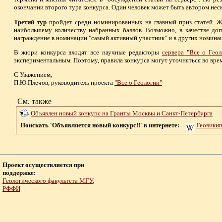
окончании второго тура конкурса. Один человек может быть автором нес
Третий тур
пройдет среди номинированных на главный приз статей. Ж
наибольшему количеству набранных баллов. Возможно, в качестве доп
награждение в номинации "самый активный участник" и в других номина
В жюри конкурса входят все научные редакторы
сервера "Все о Геол
экспериментальным. Поэтому, правила конкурса могут уточняться во врем
С Уважением,
П.Ю.Плечов, руководитель проекта
"Все о Геологии"
См. также
Объявлен новый конкурс на Гранты Москвы и Санкт-Петербурга
Поискать 'Объявляется новый конкурс!!' в интернете:
Геовики
Проект осуществляется при
поддержке:
Геологического факультета МГУ
,
РФФИ