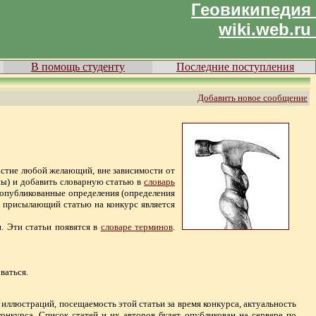
Геовикипедия
wiki.web.ru
В помощь студенту
Последние поступления
Добавить новое сообщение
астие любой желающий, вне зависимости от
ны) и добавить словарную статью в
словарь
 опубликованные определения (определения
о присылающий статью на конкурс является
. Эти статьи появятся в
словаре терминов
.
ваться.
и иллюстраций, посещаемость этой статьи за время конкурса, актуальность
онкурса. Список статей и их авторов будет опубликован на сервере по