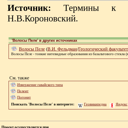
Источник:
Термины к мо
Н.В.Короновский.
'Волосы Пеле' в других источниках
Волосы Пеле
(
В.И. Фельдман
/
Геологический факульте
Волосы Пеле - тонкие нитевидные образования из базальтового стекла (ме
См. также
Извержение гавайского типа
Пелеит
Погонит
Поискать 'Волосы Пеле' в интернете:
Геовикипедиа
Яндекс
Проект осуществляется при