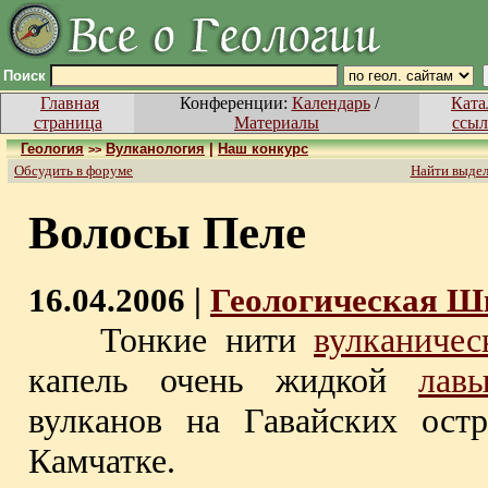
Поиск
Главная
Конференции:
Календарь
/
Ката
страница
Материалы
ссыл
Геология
Вулканология
|
Наш конкурс
>>
Обсудить в форуме
Найти выде
Волосы Пеле
16.04.2006 |
Геологическая 
Тонкие нити
вулканичес
капель очень жидкой
лав
вулканов на Гавайских ост
Камчатке.