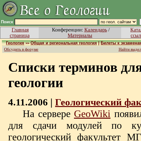
Поиск
Главная
Конференции:
Календарь
/
Ката
страница
Материалы
ссыл
Геология
Общая и региональная геология
|
Билеты к экзамена
>>
Обсудить в форуме
Найти выде
Списки терминов для
геологии
4.11.2006 |
Геологический фа
На сервере
GeoWiki
появи
для сдачи модулей по ку
геологический факультет М