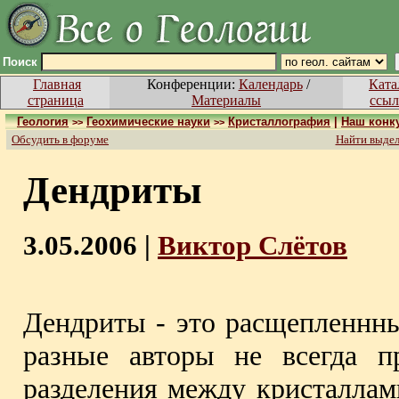
Поиск
Главная
Конференции:
Календарь
/
Ката
страница
Материалы
ссыл
Геология
Геохимические науки
Кристаллография
|
Наш конк
>>
>>
Обсудить в форуме
Найти выде
Дендриты
3.05.2006 |
Виктор Слётов
Дендриты - это расщепленнны
разные авторы не всегда п
разделения между кристаллам