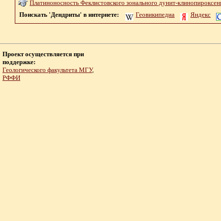
Платиноносность Феклистовского зонального дунит-клинопироксенит
Поискать 'Дендриты' в интернете:
Геовикипедиа
Яндекс
Проект осуществляется при
поддержке:
Геологического факультета МГУ
,
РФФИ