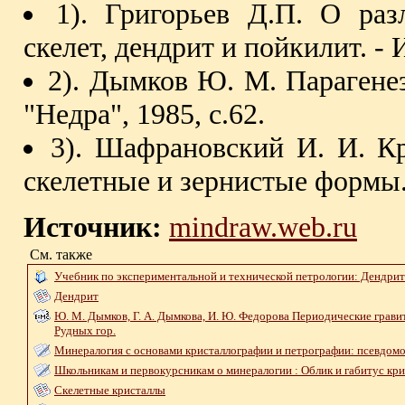
1). Григорьев Д.П. О раз
скелет, дендрит и пойкилит. - Из
2). Дымков Ю. М. Парагене
"Недра", 1985, с.62.
3). Шафрановский И. И. К
скелетные и зернистые формы. 
Источник:
mindraw.web.ru
См. также
Учебник по экспериментальной и технической петрологии: Дендри
Дендрит
Ю. М. Дымков, Г. А. Дымкова, И. Ю. Федорова Периодические грав
Рудных гор.
Минералогия с основами кристаллографии и петрографии: псевдом
Школьникам и первокурсникам о минералогии : Облик и габитус кри
Скелетные кристаллы