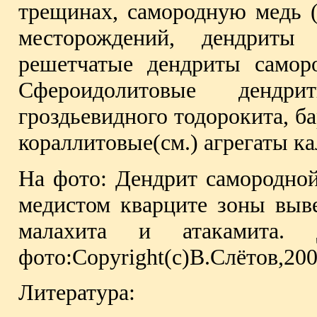
трещинах, самородную медь (
месторождений, дендриты
решетчатые дендриты самор
Сфероидолитовые дендр
гроздьевидного тодорокита, ба
кораллитовые(см.) агрегаты ка
На фото: Дендрит самородной
медистом кварците зоны выв
малахита и атакамита. Д
фото:Copyright(с)В.Слётов,200
Литература: