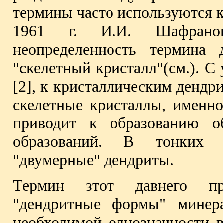
термины часто используются к
1961 г. И.И. Шафранов
неопределенность термина 
"скелетный кристалл"(см.). С 
[2], к кристаллическим дендр
скелетные кристаллы, именно
приводит к образованию о
образований. В тонких 
"двумерные" дендриты.
Термин зтот давнего пр
"дендритные формы" минер
необходимой однозначности в