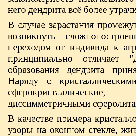
него дендрита всё более утрачи
В случае зарастания промежу
возникнуть сложнопострое
переходом от индивида к агр
принципиально отличает "д
образования дендрита прин
Наряду с кристаллическим
сферокристаллические
диссимметричными сферолитам
В качестве примера кристалл
узоры на оконном стекле, жи