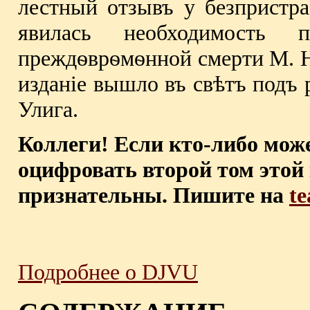
лестный отзывъ у безпристра
явилась необходимость 
преждѳврѳмѳнной смерти М. Н
изданiе вышло въ свѣтъ подъ 
Улига.
Коллеги! Если кто-либо мож
оцифровать второй том этой 
признательны. Пишите на
t
Подробнее о DJVU