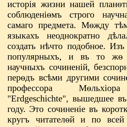
исторiя жизни нашей планѳт
соблюденiѳмъ строго научн
самаго предмета. Мѳжду тѣ
языкахъ неоднократно дѣл
создать нѣчто подобное. Изъ
популярныхъ, и въ то жѳ 
научныхъ сочиненiй, безспор
перѳдъ всѣми другими сочине
профессора Мѳльхiор
"Erdgeschichte", вышедшее в
году. Это сочиненiе въ коро
кругъ читателѳй и по всей