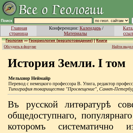
Поиск
Главная
Конференции:
Календарь
/
Ката
страница
Материалы
ссыл
Геология
Геокриология (мерзлотоведение)
|
Книги
>>
Обсудить в форуме
Найти выде
История Земли. I том
Мельхиор Неймайр
Перевод с немецкого профессора В. Улига, редактор профе
Типография товарищества "Просвещение", Санкт-Петербург,
Въ русской литѳратурѣ со
общедоступнаго, популярнаго
которомъ систематично и