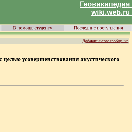
Геовикипедия
wiki.web.ru
В помощь студенту
Последние поступления
Добавить новое сообщение
 с целью усовершенствования акустического