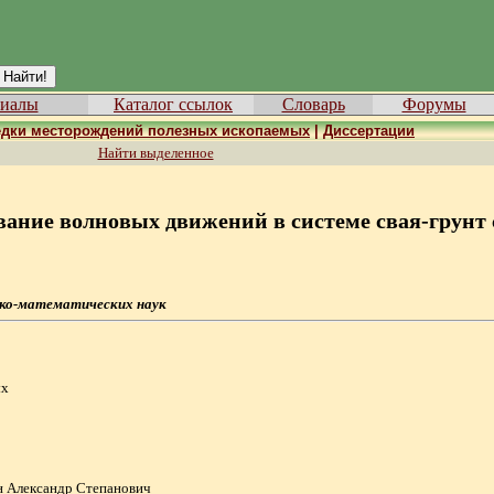
иалы
Каталог ссылок
Словарь
Форумы
едки месторождений полезных ископаемых
|
Диссертации
Найти выделенное
вание волновых движений в системе свая-грунт
ико-математических наук
ых
н Александр Степанович