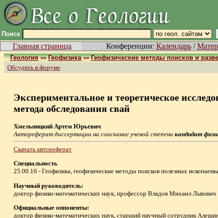
Поиск
Главная страница
Конференции:
Календарь
/
Матер
Геология
Геофизика
Геофизические методы поисков и разв
>>
>>
Обсудить в форуме
Экспериментальное и теоретическое исследо
метода обследования свай
Хмельницкий Артем Юрьевич
Автореферат диссертации на соискание ученой степени
кандидат физ
Скачать автореферат
Специальность
25.00.10 - Геофизика, геофизические методы поисков полезных ископаем
Научный руководитель:
доктор физико-математических наук, профессор Владов Михаил Львович
Официальные оппоненты:
доктор физико-математических наук, старший научный сотрудник Алеши