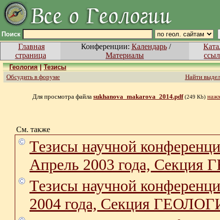
Поиск
Главная
Конференции:
Календарь
/
Ката
страница
Материалы
ссыл
Геология
|
Тезисы
Обсудить в форуме
Найти выде
Для просмотра файла
sukhanova_makarova_2014.pdf
нажм
(249 Kb)
См. также
Тезисы научной конфер
Апрель 2003 года, Секция
Тезисы научной конфер
2004 года, Секция ГЕОЛО