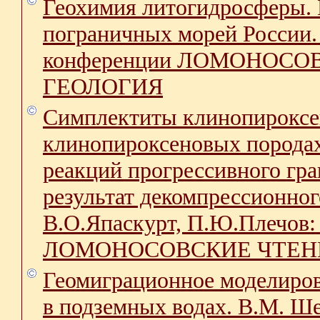
Геохимия литогидросферы. 
пограничных морей России.
конференции ЛОМОНОСОВС
ГЕОЛОГИЯ
Симплектиты клинопироксена
клинопироксеновых породах
реакций прогрессивного гр
результат декомпрессионно
В.О.Япаскурт, П.Ю.Плечов:
ЛОМОНОСОВСКИЕ ЧТЕНИЯ 
Геомиграционное моделиров
в подземных водах. В.М. Ше