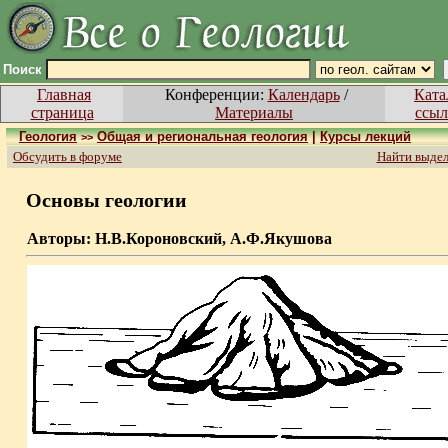
Поиск
Главная
Конференции:
Календарь
/
Ката
страница
Материалы
ссыл
Геология
Общая и региональная геология
|
Курсы лекций
>>
Обсудить в форуме
Найти выде
Основы геологии
Авторы: Н.В.Короновский, А.Ф.Якушова