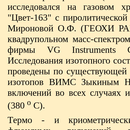
исследовался на газовом х
"Цвет-163" с пиролитическо
Мироновой О.Ф. (ГЕОХИ РАН
квадрупольном масс-спект
фирмы VG Instruments 
Исследования изотопного сост
проведены по существующей 
изотопов ВИМС Зыкиным Н.
включений во всех случаях 
o
(380
С).
Термо - и криометрически