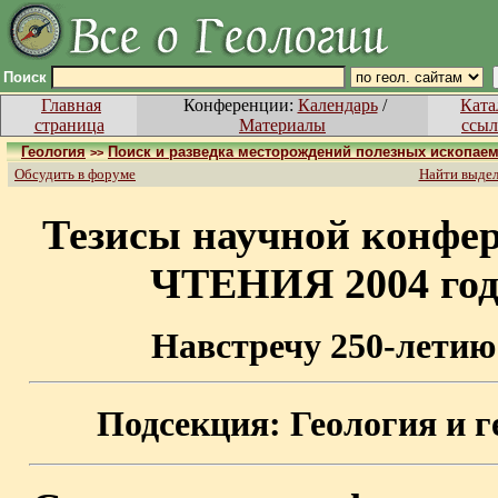
Поиск
Главная
Конференции:
Календарь
/
Ката
страница
Материалы
ссыл
Геология
Поиск и разведка месторождений полезных ископае
>>
Обсудить в форуме
Найти выде
Тезисы научной кон
ЧТЕНИЯ 2004 го
Навстречу 250-летию
Подсекция: Геология и 