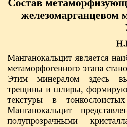
Состав метаморфизующ
железомарганцевом 
Н.
Манганокальцит является наи
метаморфогенного этапа стан
Этим минералом здесь вы
трещины и шлиры, формирую
текстуры в тонкослоистых
Манганокальцит представле
полупрозрачными кристал