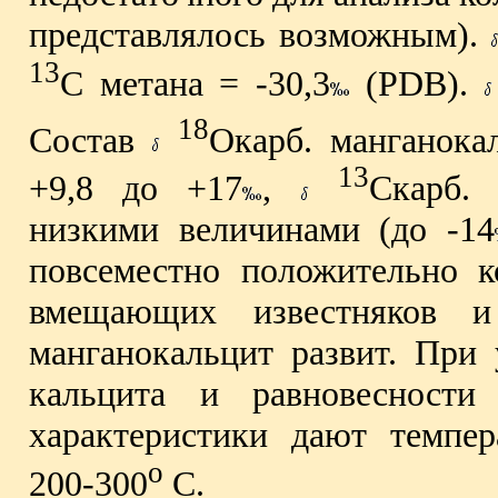
представлялось возможным).
13
C метана = -30,3
(PDB).
18
Состав
Окарб. манганока
13
+9,8 до +17
,
Cкарб. 
низкими величинами (до -14
повсеместно положительно 
вмещающих известняков и
манганокальцит развит. При 
кальцита и равновесности
характеристики дают темпе
o
200-300
С.