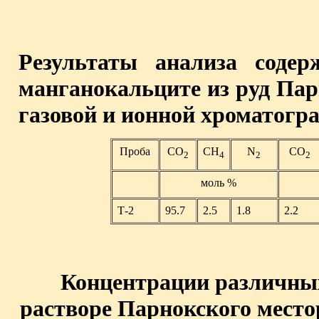
Результаты анализа соде
манганокальците из руд Па
газовой и ионной хроматогр
Проба
СО
СН
N
СО
2
4
2
2
моль %
Т-2
95.7
2.5
1.8
2.2
Концентрации различны
растворе Парнокского мест