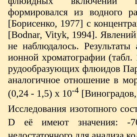
флюидных включений по
формировался из водного р
[Борисенко, 1977] с концентра
[Bodnar, Vityk, 1994]. Явлени
не наблюдалось. Результаты
ионной хроматографии (табл. 
рудообразующих флюидов Пар
аналогичное отношение в мор
-4
(0,24 - 1,5) х 10
[Виноградов,
Исследования изотопного сос
D её имеют значения: 
недостаточного для анализа к