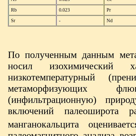
Rb
0.023
Pr
Sr
-
Nd
По полученным данным мета
носил изохимический х
низкотемпературный (прен
метаморфизующих фл
(инфильтрационную) приро
включений палеоширота р
манганокальцита оценивае
палеомагнитного анализа воз