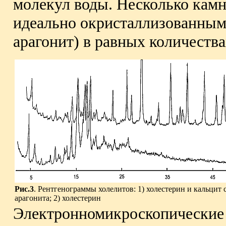
молекул воды. Несколько камн
идеально окристаллизованными
арагонит) в равных количествах
Рис.3
. Рентгенограммы холелитов: 1) холестерин и кальцит
арагонита; 2) холестерин
Электронномикроскопические 