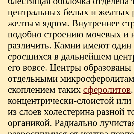
блестящая оболочка отделена 
центральных белых и желтых р
желтым ядром. Внутреннее ст
подобно строению мочевых и н
различить. Камни имеют один
сросшихся в дальнейшем цент
его вовсе. Центры образованы
отдельными микросферолитами
скоплением таких
сферолитов
концентрически-слоистой или 
из слоев холестерина разной
органикой. Радиально лучиста
разросшимися от центра перп