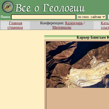
Поиск
Главная
Конференции:
Календарь
/
Ката
страница
Материалы
ссыл
Карьер Бингхам К