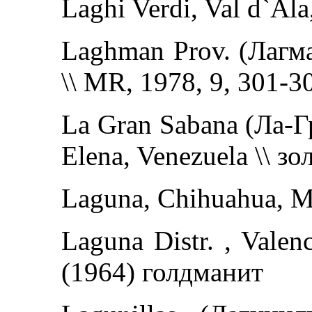
Laghi Verdi, Val d`Ala,
Laghman Prov. (Лагман
\\ MR, 1978, 9, 301-3
La Gran Sabana (Ла-Г
Elena, Venezuela \\ зол
Laguna, Chihuahua, Me
Laguna Distr. , Vale
(1964) голдманит