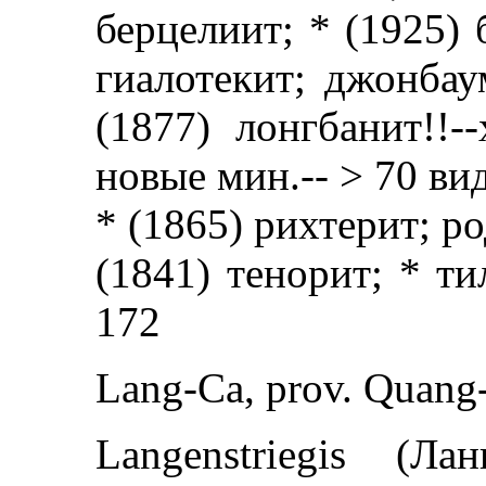
берцелиит; * (1925) 
гиалотекит; джонбау
(1877) лонгбанит!!-
новые мин.-- > 70 вид
* (1865) рихтерит; род
(1841) тенорит; * т
172
Lang-Ca, prov. Quang-
Langenstriegis (