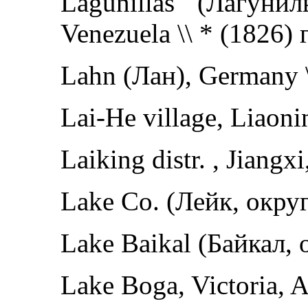
Lagunillas (Лагун
Venezuela \\ * (1826)
Lahn (Лан), Germany 
Lai-He village, Liaon
Laiking distr. , Jiangx
Lake Co. (Лейк, округ
Lake Baikal (Байкал, о
Lake Boga, Victoria, A