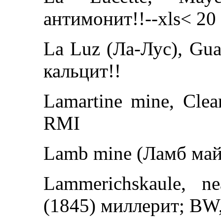
антимонит!!--xls< 20 
La Luz (Ла-Лус), Gua
кальцит!!
Lamartine mine, Clea
RMI
Lamb mine (Ламб майн
Lammerichskaule, n
(1845) миллерит; BW