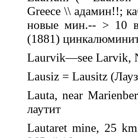
Greece \\ адамин!!; к
новые мин.-- > 10 в
(1881) цинкалюмини
Laurvik—see Larvik,
Lausiz = Lausitz (Лау
Lauta, near Marienbe
лаутит
Lautaret mine, 25 km