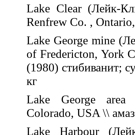
Lake Clear (Лейк-Кл
Renfrew Co. , Ontario
Lake George mine (Л
of Fredericton, York 
(1980) стибиванит; су
кг
Lake George area 
Colorado, USA \\ амаз
Lake Harbour (Лейк-