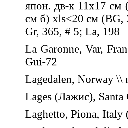
япон. дв-к 11х17 см (
см б) xls<20 см (BG, 
Gr, 365, # 5; La, 198
La Garonne, Var, Fran
Gui-72
Lagedalen, Norway \\
Lages (Лажис), Santa C
Laghetto, Piona, Italy 