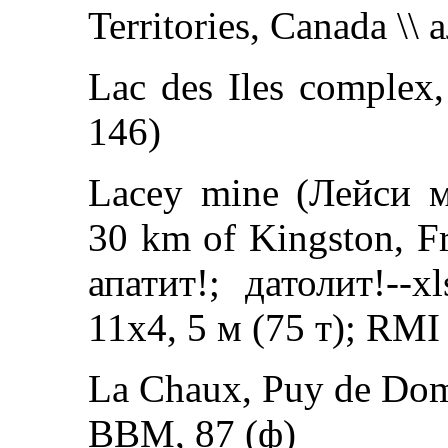
Territories, Canada \\ 
Lac des Iles complex,
146)
Lacey mine (Лейси м
30 km of Kingston, Fr
апатит!; датолит!--x
11x4, 5 м (75 т); RMI
La Chaux, Puy de Dome
ВВМ, 87 (ф)