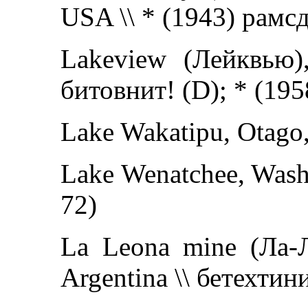
USA \\ * (1943) рамс
Lakeview (Лейквью)
битовнит! (D); * (19
Lake Wakatipu, Otago,
Lake Wenatchee, Wash
72)
La Leona mine (Ла-Л
Argentina \\ бетехтин