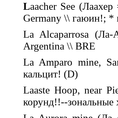
L
aacher See (Лаахер =
Germany \\ гаюин!; *
La Alcaparrosa (Ла-
Argentina \\ BRE
La Amparo mine, San
кальцит! (D)
Laaste Hoop, near Pie
корунд!!--зональные x
La Aurora mine (Ла-