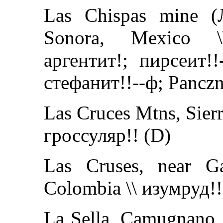
Las Chispas mine (Л
Sonora, Mexico \\
аргентит!; пирсеит!!
стефанит!!--ф; Panczn
Las Cruces Mtns, Sierr
гроссуляр!! (D)
Las Cruses, near 
Colombia \\ изумруд!!
La Sella, Camugnano,