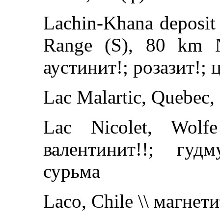
Lachin-Khana deposit
Range (S), 80 km N
аустинит!; розазит!;
Lac Malartic, Quebec
Lac Nicolet, Wolf
валентинит!!; гудм
сурьма
Laco, Chile \\ магнети