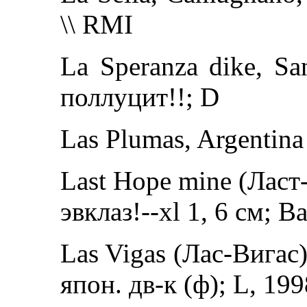
\\ RMI
La Speranza dike, San
поллуцит!!; D
Las Plumas, Argentina
Last Hope mine (Ласт
эвклаз!--xl 1, 6 см; B
Las Vigas (Лас-Вигас)
япон. дв-к (ф); L, 19