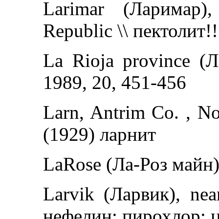
Larimar (Ларимар),
Republic \\ пектолит!!
La Rioja province (Л
1989, 20, 451-456
Larn, Antrim Co. , Nor
(1929) ларнит
LaRose (Ла-Роз майн)
Larvik (Ларвик), nea
нефелин; пирохлор; 