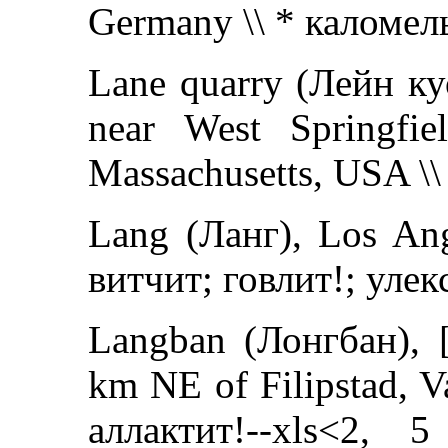
Germany \\ * каломел
Lane quarry (Лейн ку
near West Springfie
Massachusetts, USA \\
Lang (Ланг), Los Ang
витчит; говлит!; улек
Langban (Лонгбан), [
km NE of Filipstad, 
аллактит!--xls<2,