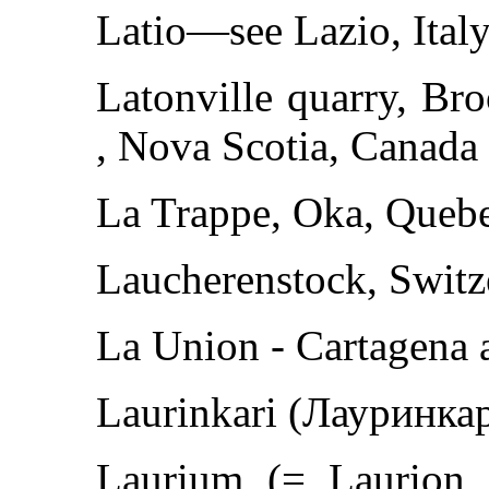
Latio—see Lazio, Ital
Latonville quarry, Br
, Nova Scotia, Canada 
La Trappe, Oka, Quebe
Laucherenstock, Swit
La Union - Cartagena a
Laurinkari (Лауринкар
Laurium (= Laurion 