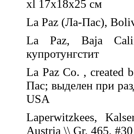
xl 17x18x25 см
La Paz (Ла-Пас), Boli
La Paz, Baja Cali
купротунгстит
La Paz Co. , created 
Пас; выделен при раз
USA
Laperwitzkees, Kals
Austria \\ Gr, 465, #30