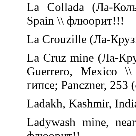
La Collada (Ла-Колья
Spain \\ флюорит!!!
La Crouzille (Ла-Кру
La Cruz mine (Ла-Крус
Guerrero, Mexico \\
гипсе; Panczner, 253 
Ladakh, Kashmir, India
Ladywash mine, near
флюорит!!