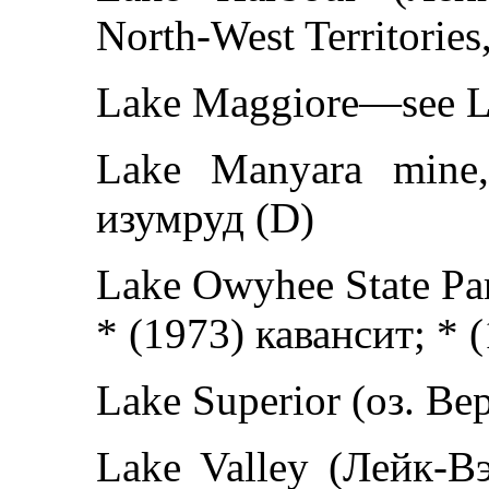
North-West Territorie
Lake Maggiore—see La
Lake Manyara mine, 
изумруд (D)
Lake Owyhee State Par
* (1973) кавансит; * 
Lake Superior (оз. В
Lake Valley (Лейк-В