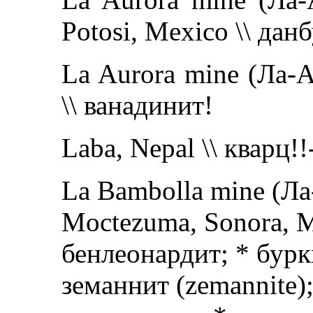
Potosi, Mexico \\ дан
La Aurora mine (Ла-А
\\ ванадинит!
Laba, Nepal \\ кварц!!
La Bambolla mine (Ла
Moctezuma, Sonora, M
бенлеонардит; * бурк
земаннит (zemannite); 