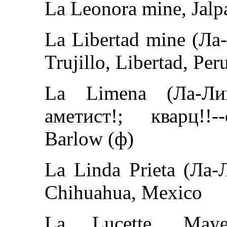
La Leonora mine, Jalpa
La Libertad mine (Ла-
Trujillo, Libertad, Per
La Limena (Ла-Лим
аметист!; кварц!!-
Barlow (ф)
La Linda Prieta (Ла-Л
Chihuahua, Mexico
La Lucette, Maye