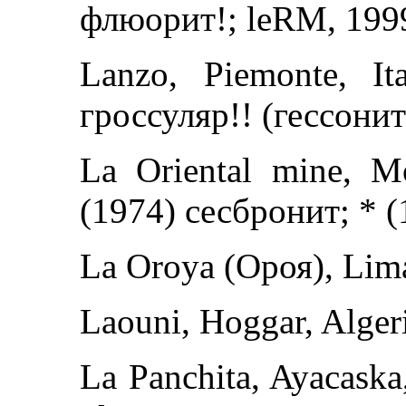
флюорит!; leRM, 199
Lanzo, Piemonte, It
гроссуляр!! (гессони
La Oriental mine, M
(1974) сесбронит; * 
La Oroya (Ороя), Lima
Laouni, Hoggar, Alge
La Panchita, Ayacaska