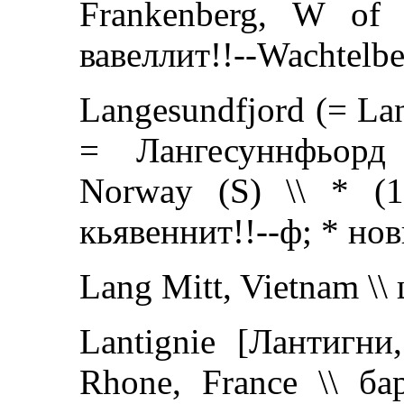
Frankenberg, W of 
вавеллит!!--Wachtelbe
Langesundfjord (= La
= Лангесуннфьорд 
Norway (S) \\ * (18
кьявеннит!!--ф; * но
Lang Mitt, Vietnam \
Lantignie [Лантигн
Rhone, France \\ ба