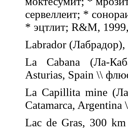
моктесумит; * мрозит
сервеллеит; * сонора
* эцтлит; R&M, 1999,
Labrador (Лабрадор),
La Cabana (Ла-Кабан
Asturias, Spain \\ флю
La Capillita mine (Ла
Catamarca, Argentina 
Lac de Gras, 300 km