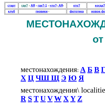
старт
где?
-
АЯ
-
где?-1
-
что?
-
АЯ
-
кто?
когда?
клуб
геовики
-
фототека
новое ф
МЕСТОНАХОЖД
от
местонахождения
А
Б
В
Г
:
Х
Ц
Ч
Ш Щ
Э
Ю
Я
местонахождения\ localiti
R
S
T
U
V
W
X
Y
Z