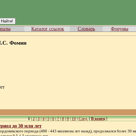
иалы
Каталог ссылок
Словарь
Форумы
.С. Фомин
ет
1
|
2
|
3
|
4
|
5
|
6
|
7
|
8
|
9
|
10
|
След.
[
В конец
]
иод до 30 млн лет
ордовикского периода (488 - 443 миллиона лет назад), продолжался более 30 м
ился 0,5-1,5 миллиона лет . . .