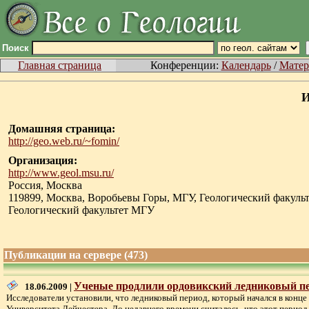
Поиск
Главная страница
Конференции:
Календарь
/
Матер
И
Домашняя страница:
http://geo.web.ru/~fomin/
Организация:
http://www.geol.msu.ru/
Россия, Москва
119899, Москва, Воробьевы Горы, МГУ, Геологический факульт
Геологический факультет МГУ
Публикации на сервере (473)
Ученые продлили ордовикский ледниковый пер
18.06.2009 |
Исследователи установили, что ледниковый период, который начался в конце 
Университета Лейчестера. До недавнего времени считалось, что этот период дл