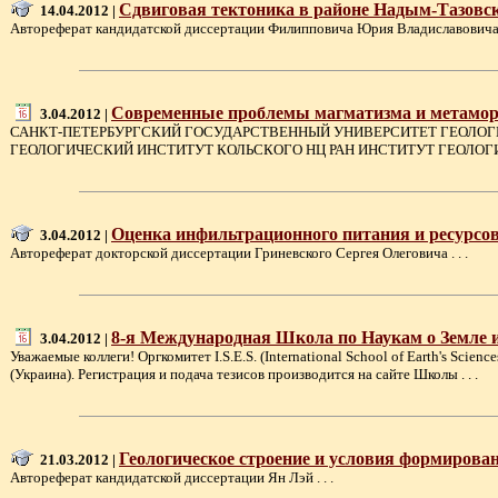
Сдвиговая тектоника в районе Надым-Тазовск
14.04.2012 |
Автореферат кандидатской диссертации Филипповича Юрия Владиславовича .
Современные проблемы магматизма и метамо
3.04.2012 |
САНКТ-ПЕТЕРБУРГСКИЙ ГОСУДАРСТВЕННЫЙ УНИВЕРСИТЕТ ГЕОЛОГ
ГЕОЛОГИЧЕСКИЙ ИНСТИТУТ КОЛЬСКОГО НЦ РАН ИНСТИТУТ ГЕОЛОГИ
Оценка инфильтрационного питания и ресурсов
3.04.2012 |
Автореферат докторской диссертации Гриневского Сергея Олеговича . . .
8-я Международная Школа по Наукам о Земле 
3.04.2012 |
Уважаемые коллеги! Оргкомитет I.S.E.S. (International School of Earth's Sci
(Украина). Регистрация и подача тезисов производится на сайте Школы . . .
Геологическое строение и условия формиров
21.03.2012 |
Автореферат кандидатской диссертации Ян Лэй . . .