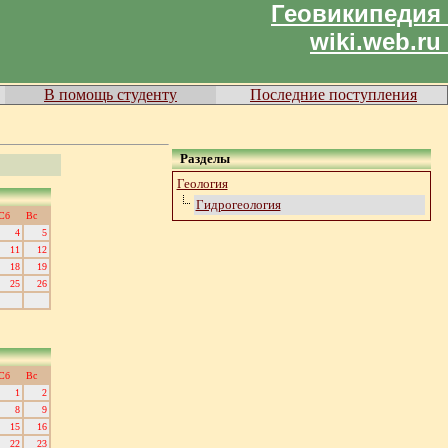
Геовикипедия
wiki.web.ru
В помощь студенту
Последние поступления
Разделы
Геология
Гидрогеология
Сб
Вс
4
5
11
12
18
19
25
26
Сб
Вс
1
2
8
9
15
16
22
23