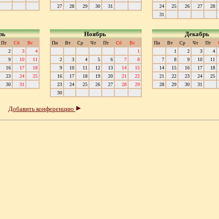
27
28
29
30
31
24
25
26
27
28
31
рь
Ноябрь
Декабрь
Пт
Сб
Вс
Пн
Вт
Ср
Чт
Пт
Сб
Вс
Пн
Вт
Ср
Чт
Пт
2
3
4
1
1
2
3
4
9
10
11
2
3
4
5
6
7
8
7
8
9
10
11
16
17
18
9
10
11
12
13
14
15
14
15
16
17
18
23
24
25
16
17
18
19
20
21
22
21
22
23
24
25
30
31
23
24
25
26
27
28
29
28
29
30
31
30
Добавить конференцию