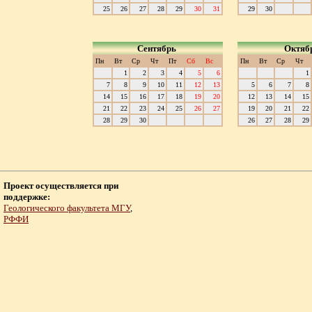
25
26
27
28
29
30
31
29
30
Сентябрь
Октяб
Пн
Вт
Ср
Чт
Пт
Сб
Вс
Пн
Вт
Ср
Чт
1
2
3
4
5
6
1
7
8
9
10
11
12
13
5
6
7
8
14
15
16
17
18
19
20
12
13
14
15
21
22
23
24
25
26
27
19
20
21
22
28
29
30
26
27
28
29
Проект осуществляется при
поддержке:
Геологического факультета МГУ
,
РФФИ