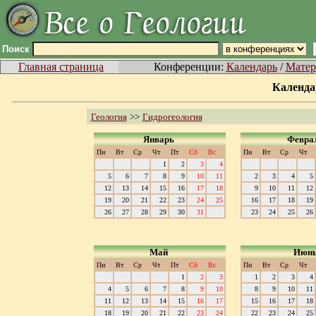
Поиск
Главная страница
Конференции:
Календарь
/
Матер
Календа
Геология
>>
Гидрогеология
Январь
Февра
Пн
Вт
Ср
Чт
Пт
Сб
Вс
Пн
Вт
Ср
Чт
1
2
3
4
5
6
7
8
9
10
11
2
3
4
5
12
13
14
15
16
17
18
9
10
11
12
19
20
21
22
23
24
25
16
17
18
19
26
27
28
29
30
31
23
24
25
26
Май
Июн
Пн
Вт
Ср
Чт
Пт
Сб
Вс
Пн
Вт
Ср
Чт
1
2
3
1
2
3
4
4
5
6
7
8
9
10
8
9
10
11
11
12
13
14
15
16
17
15
16
17
18
18
19
20
21
22
23
24
22
23
24
25