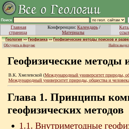
Поиск
Главная
Конференции:
Календарь
/
Ката
страница
Материалы
ссыл
Геология
Геофизика
Геофизические методы поисков и разв
>>
>>
Обсудить в форуме
Найти выде
Геофизические методы 
В.К. Хмелевской (
Международный университет природы, об
Международный университет природы, общества и человек
Глава 1. Принципы ком
геофизических методов
1.1. Внутриметодные геофи