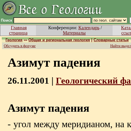
Поиск
Главная
Конференции:
Календарь
/
Ката
страница
Материалы
ссыл
Геология
Общая и региональная геология
|
Словарные статьи
>>
Обсудить в форуме
Найти выде
Азимут падения
26.11.2001 |
Геологический ф
Азимут падения
- угол между меридианом, на 