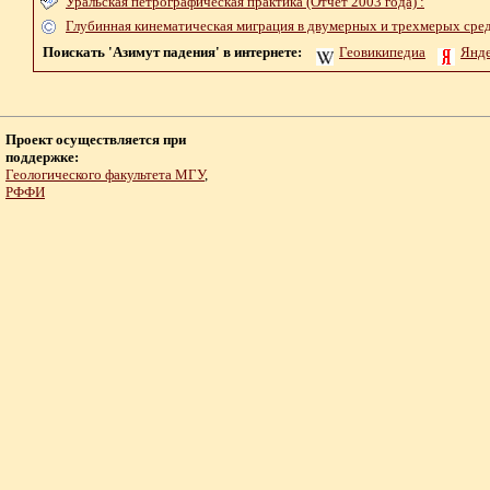
Уральская петрографическая практика (Отчет 2003 года) :
Глубинная кинематическая миграция в двумерных и трехмерых сред
Поискать 'Азимут падения' в интернете:
Геовикипедиа
Янд
Проект осуществляется при
поддержке:
Геологического факультета МГУ
,
РФФИ