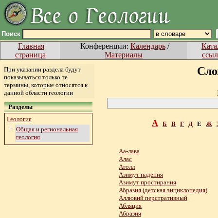
Поиск
Главная
Конференции:
Календарь
/
Ката
страница
Материалы
ссыл
Сло
При указании раздела будут
показываться только те
термины, которые относятся к
данной области геологии
Разделы
Геология
А
Б
В
Г
Д
Е
Ж
Общая и региональная
геология
Аа-лава
Алас
Атолл
Азимут падения
Азимут простирания
Абразия (детская энциклопедия)
Аллювий перстративный
Абляция
Абразия