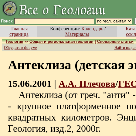
Поиск
Главная
Конференции:
Календарь
/
Ката
страница
Материалы
ссыл
Геология
Общая и региональная геология
|
Словарные статьи
>>
Обсудить в форуме
Найти выде
Антеклиза (детская 
15.06.2001 |
А.А. Плечова
/
ГЕ
Антеклиза (от греч. "анти" - 
- крупное платформенное п
квадратных километров. Энци
Геология, изд.2, 2000г.