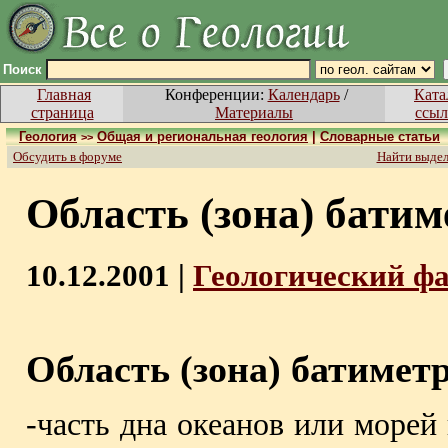
Поиск
Главная
Конференции:
Календарь
/
Ката
страница
Материалы
ссыл
Геология
Общая и региональная геология
|
Словарные статьи
>>
Обсудить в форуме
Найти выде
Область (зона) бати
10.12.2001 |
Геологический ф
Область (зона) батимет
-часть дна океанов или морей