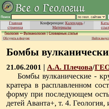
Поиск
Главная
Конференции:
Календарь
/
Ката
страница
Материалы
ссыл
Геология
Вулканология
|
Словарные статьи
>>
Обсудить в форуме
Найти выде
Бомбы вулканические
21.06.2001 |
А.А. Плечова
/
ГЕ
Бомбы вулканические - кр
кратера в расплавленном со
форму при последующем осты
детей Аванта+, т. 4. Геология, и