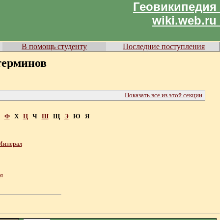
Геовикипедия
wiki.web.ru
В помощь студенту
Последние поступления
терминов
Показать все из этой секции
Ф
Х
Ц
Ч
Ш
Щ
Э
Ю Я
Минерал
я