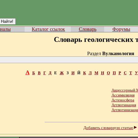
иалы
Каталог ссылок
Словарь
Форумы
Словарь геологических 
Раздел
Вулканология
А
Б
В
Г
Д
Е
Ж
З
И
Й
К
Л
М
Н
О
П
Р
С
Т
У
Акцессорный 
Ассимиляция
Астеносфера
Агглютинация
Агглютинизаци
Добавить словарную статью