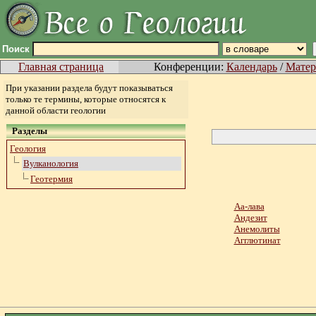
Поиск
Главная страница
Конференции:
Календарь
/
Матер
При указании раздела будут показываться
только те термины, которые относятся к
данной области геологии
Разделы
Геология
Вулканология
Геотермия
Аа-лава
Андезит
Анемолиты
Агглютинат