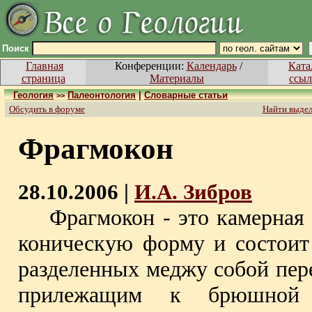
Поиск
Главная
Конференции:
Календарь
/
Ката
страница
Материалы
ссыл
Геология
Палеонтология
|
Словарные статьи
>>
Обсудить в форуме
Найти выде
Фрагмокон
28.10.2006 |
И.А. Зибров
Фрагмокон - это камерная ч
коническую форму и состоит
разделенных меджу собой пер
прилежащим к брюшной с