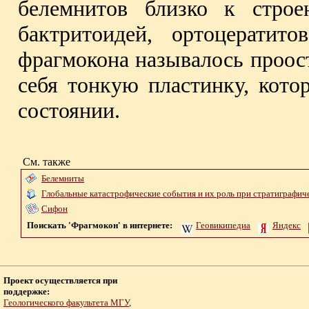
белемнитов близко к строе
бактритоидей, ортоцератит
фрагмокона называлось проос
себя тонкую пластинку, кото
состоянии.
См. также
Белемниты
Глобальные катастрофические события и их роль при стратиграфич
Сифон
Поискать 'Фрагмокон' в интернете:
Геовикипедиа
Яндекс
Проект осуществляется при
поддержке:
Геологического факультета МГУ
,