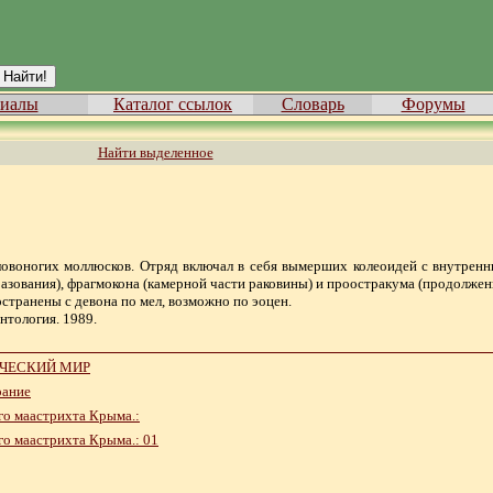
иалы
Каталог ссылок
Словарь
Форумы
Найти выделенное
ловоногих моллюсков. Отряд включал в себя вымерших колеоидей с внутрен
азования), фрагмокона (камерной части раковины) и проостракума (продолжен
остранены с девона по мел, возможно по эоцен.
нтология. 1989.
АНИЧЕСКИЙ МИР
рание
го маастрихта Крыма.:
о маастрихта Крыма.: 01