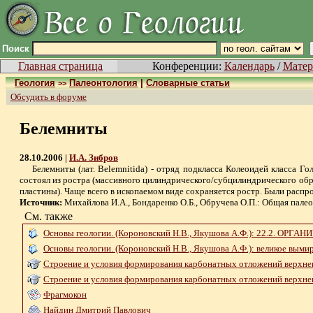
Поиск
Главная страница
Конференции:
Календарь
/
Матер
Геология
Палеонтология
|
Словарные статьи
>>
Обсудить в форуме
Белемниты
28.10.2006 |
И.А. Зибров
Белемниты (лат. Belemnitida) - отряд подкласса Колеоидей класса Го
состоял из ростра (массивного цилиндрического/субцилиндрического обр
пластины). Чаще всего в ископаемом виде сохраняется ростр. Были распр
Источник:
Михайлова И.А., Бондаренко О.Б., Обручева О.П.: Общая палео
См. также
Основы геологии. (Короновский Н.В., Якушова А.Ф.): 22.2. ОРГ
Основы геологии. (Короновский Н.В., Якушова А.Ф.): великое выми
Строение и условия формирования карбонатных отложений верхне
Строение и условия формирования карбонатных отложений верхнег
Фрагмокон
Найдин Дмитрий Павлович